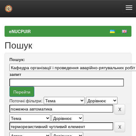
Skip
navigation
eNUCPUIR
Пошук
Пошук:
запит
Поточні фільтри: