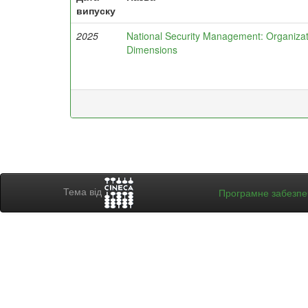
випуску
2025
National Security Management: Organizat
Dimensions
Тема від
Програмне забезп