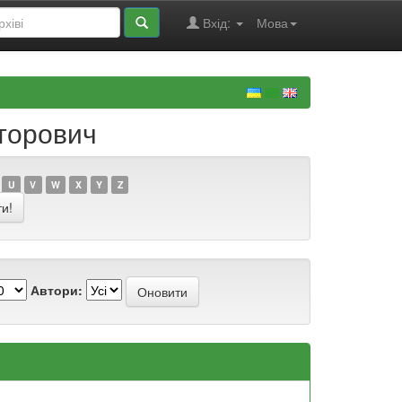
Вхід:
Мова
кторович
U
V
W
X
Y
Z
Автори: