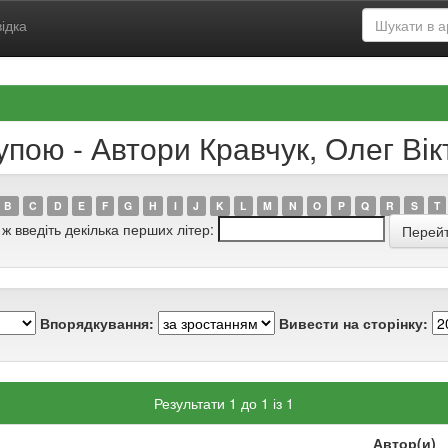
ідка
упою - Автори Кравчук, Олег Ві
B
C
D
E
F
G
H
I
J
K
L
M
N
O
P
Q
R
S
T
 ж введіть декілька перших літер:
Впорядкування:
Вивести на сторінку:
Результати 1 до 1 із 1
Автор(и)