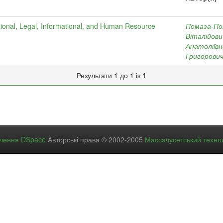
ional, Legal, Informational, and Human Resource
Помаза-Пон
Віталійови
Анатоліївн
Григорови
Результати 1 до 1 із 1
ечення DSpace
Авторські права © 2002-2005
Массачусетський технол