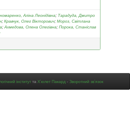
омаренко, Аліна Леонідівна
;
Тарадуда, Дмитро
ч
;
Кравчук, Олег Вікторович
;
Мороз, Світлана
а
;
Ахмедова, Олена Олегівна
;
Порока, Станіслав
ч
огічний інститут
та
Х’юлет Пакард
-
Зворотний зв’язок