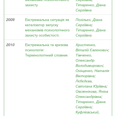
захисту
Тітаренко, Діана
Сергіївна
2009
Екстремальна ситуація як
Похілько, Діана
каталізатор запуску
Сергіївна
;
механізмів психологічного
Тітаренко, Діана
захисту особистості.
Сергіївна
2010
Екстремальна та кризова
Христенко,
психологія:
Віталій Євгенович
;
Термінологічний словник
Тімченко,
Олександр
Володимирович
;
Оніщенко, Наталія
Вікторівна
;
Лєбєдєва,
Світлана Юріївна
;
Овсяннікова, Яніна
Олександрівна
;
Тітаренко, Діана
Сергіївна
;
Куфлієвський,