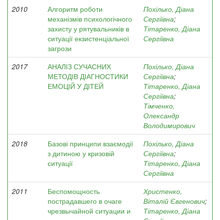
2010
Алгоритм роботи
Похілько, Діана
механізмів психологічного
Сергіївна
;
захисту у рятувальників в
Тітаренко, Діана
ситуації екзистенціальної
Сергіївна
загрози
2017
АНАЛІЗ СУЧАСНИХ
Похілько, Діана
МЕТОДІВ ДІАГНОСТИКИ
Сергіївна
;
ЕМОЦІЙ У ДІТЕЙ
Тітаренко, Діана
Сергіївна
;
Тімченко,
Олександр
Володимирович
2018
Базові принципи взаємодії
Похілько, Діана
з дитиною у кризовій
Сергіївна
;
ситуації
Тітаренко, Діана
Сергіївна
2011
Беспомощность
Христенко,
пострадавшего в очаге
Віталій Євгенович
;
чрезвычайной ситуации и
Тітаренко, Діана