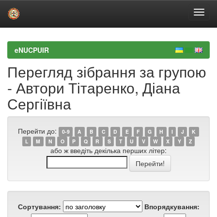
Skip
navigation
eNUCPUIR
Перегляд зібрання за групою
- Автори Тітаренко, Діана
Сергіївна
Перейти до:
0-9
A
B
C
D
E
F
G
H
I
J
K
L
M
N
O
P
Q
R
S
T
U
V
W
X
Y
Z
або ж введіть декілька перших літер:
Сортування:
Впорядкування: