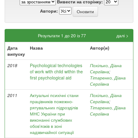
Вивести на сторінку:
Автори:
Результати 1 до 20 із 77
далі >
Дата
Назва
Автор(и)
випуску
2018
Psychological technologies
Похілько, Діана
of work with child within the
Сергіївна
;
first psychological aid
Тітаренко, Діана
Сергіївна
2011
Актуальні психічні стани
Похілько, Діана
працівників пожежно-
Сергіївна
;
рятувальних підрозділів
Тітаренко, Діана
МНС України при
Сергіївна
виконанні службових
обов'язків в зоні
надзвичайної ситуації