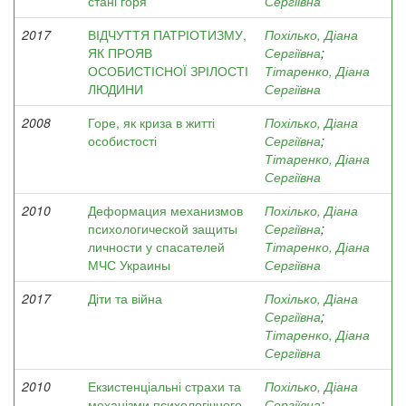
стані горя
Сергіївна
2017
ВІДЧУТТЯ ПАТРІОТИЗМУ,
Похілько, Діана
ЯК ПРОЯВ
Сергіївна
;
ОСОБИСТІСНОЇ ЗРІЛОСТІ
Тітаренко, Діана
ЛЮДИНИ
Сергіївна
2008
Горе, як криза в житті
Похілько, Діана
особистості
Сергіївна
;
Тітаренко, Діана
Сергіївна
2010
Деформация механизмов
Похілько, Діана
психологической защиты
Сергіївна
;
личности у спасателей
Тітаренко, Діана
МЧС Украины
Сергіївна
2017
Діти та війна
Похілько, Діана
Сергіївна
;
Тітаренко, Діана
Сергіївна
2010
Екзистенціальні страхи та
Похілько, Діана
механізми психологічного
Сергіївна
;