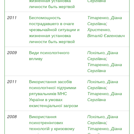
жизненная установка
Сергіївна
личности быть жертвой
2011
Беспомощность
Тітаренко, Діана
пострадавшего в очаге
Сергіївна
;
чрезвычайной ситуации и
Христенко,
жизненная установка
Віталій Євгенович
личности быть жертвой
2009
Види психологічного
Похілько, Діана
впливу
Сергіївна
;
Тітаренко, Діана
Сергіївна
2011
Використання засобів
Похілько, Діана
психологічної підтримки
Сергіївна
;
рятувальників МНС
Тітаренко, Діана
України в умовах
Сергіївна
екзистенціальної загрози
2008
Використання
Похілько, Діана
психотренінгових
Сергіївна
;
технологій у кризовому
Тітаренко, Діана