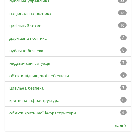
публічне управління
23
національна безпека
13
цивільний захист
10
державна політика
8
публічна безпека
8
надзвичайні ситуації
7
об’єкти підвищеної небезпеки
7
цивільна безпека
7
критична інфраструктура
6
об’єкти критичної інфраструктури
6
далі >