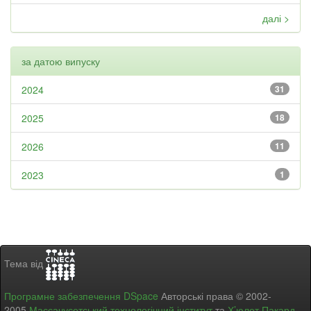
далі >
за датою випуску
2024
31
2025
18
2026
11
2023
1
Тема від
Програмне забезпечення DSpace
Авторські права © 2002-
2005
Массачусетський технологічний інститут
та
Х’юлет Пакард
-