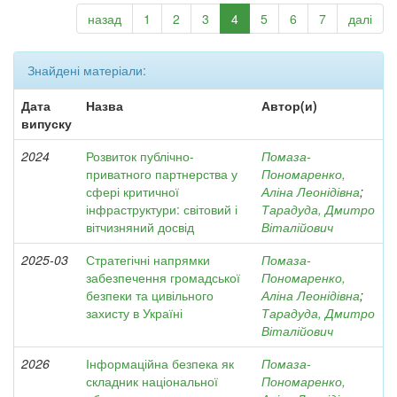
назад
1
2
3
4
5
6
7
далі
Знайдені матеріали:
Дата
Назва
Автор(и)
випуску
2024
Розвиток публічно-
Помаза-
приватного партнерства у
Пономаренко,
сфері критичної
Аліна Леонідівна
;
інфраструктури: світовий і
Тарадуда, Дмитро
вітчизняний досвід
Віталійович
2025-03
Стратегічні напрямки
Помаза-
забезпечення громадської
Пономаренко,
безпеки та цивільного
Аліна Леонідівна
;
захисту в Україні
Тарадуда, Дмитро
Віталійович
2026
Інформаційна безпека як
Помаза-
складник національної
Пономаренко,