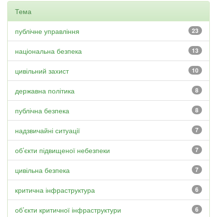
Тема
публічне управління
23
національна безпека
13
цивільний захист
10
державна політика
8
публічна безпека
8
надзвичайні ситуації
7
об’єкти підвищеної небезпеки
7
цивільна безпека
7
критична інфраструктура
6
об’єкти критичної інфраструктури
6