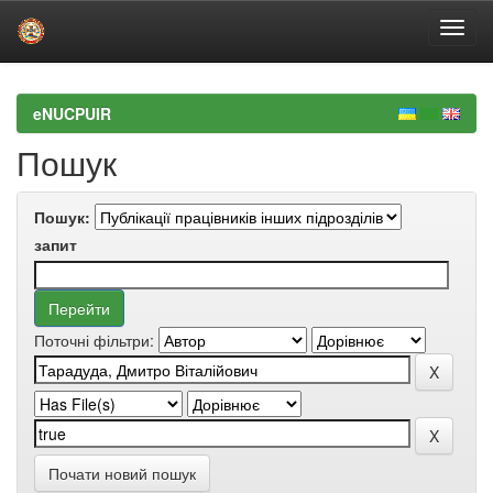
Skip
navigation
eNUCPUIR
Пошук
Пошук:
запит
Поточні фільтри:
Почати новий пошук