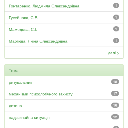
Гонтаренко, Людмила Олександрівна
1
Гусейнова, С.Е.
1
Мамедова, С.І.
1
Маргієва, Яніна Олександрівна
1
далі >
Тема
рятувальник
18
механізми психологічного захисту
17
дитина
16
надзвичайна ситуація
12