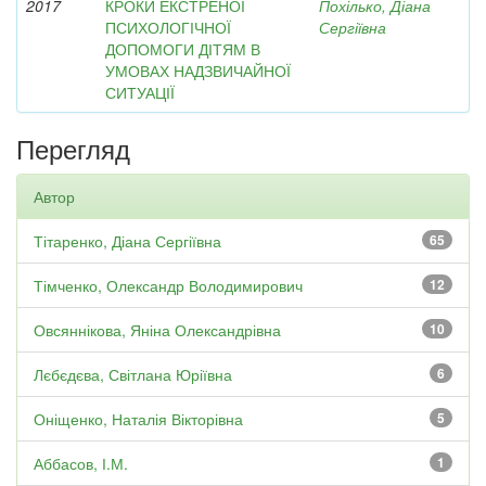
2017
КРОКИ ЕКСТРЕНОЇ
Похілько, Діана
ПСИХОЛОГІЧНОЇ
Сергіївна
ДОПОМОГИ ДІТЯМ В
УМОВАХ НАДЗВИЧАЙНОЇ
СИТУАЦІЇ
Перегляд
Автор
Тітаренко, Діана Сергіївна
65
Тімченко, Олександр Володимирович
12
Овсяннікова, Яніна Олександрівна
10
Лєбєдєва, Світлана Юріївна
6
Оніщенко, Наталія Вікторівна
5
Аббасов, І.М.
1