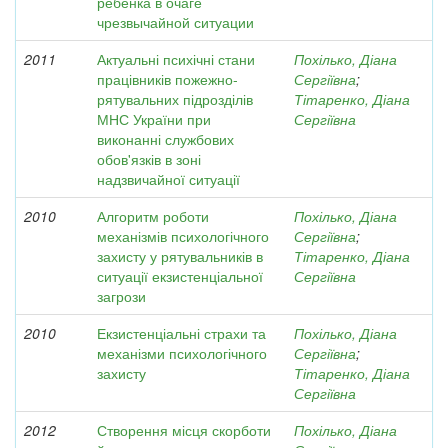
ребенка в очаге
чрезвычайной ситуации
2011
Актуальні психічні стани
Похілько, Діана
працівників пожежно-
Сергіївна
;
рятувальних підрозділів
Тітаренко, Діана
МНС України при
Сергіївна
виконанні службових
обов'язків в зоні
надзвичайної ситуації
2010
Алгоритм роботи
Похілько, Діана
механізмів психологічного
Сергіївна
;
захисту у рятувальників в
Тітаренко, Діана
ситуації екзистенціальної
Сергіївна
загрози
2010
Екзистенціальні страхи та
Похілько, Діана
механізми психологічного
Сергіївна
;
захисту
Тітаренко, Діана
Сергіївна
2012
Створення місця скорботи
Похілько, Діана