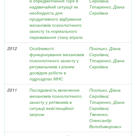
й опредметнення горя в
Сергіївна
;
надзвичайній ситуації як
Тітаренко, Діана
необхідність для
Сергіївна
продуктивного відбування
механізмів психологічного
захисту та нормального
переживання стану втрати
2012
Особливості
Похілько, Діана
функціонування механізмів
Сергіївна
;
психологічного захисту у
Тітаренко, Діана
рятувальників з різним
Сергіївна
досвідом роботи в
підрозділах МНС
2011
Послідовність включення
Похілько, Діана
механізмів психологічного
Сергіївна
;
захисту у рятівників в
Тітаренко, Діана
ситуації екзістенційної
Сергіївна
;
загрози
Тімченко,
Олександр
Володимирович