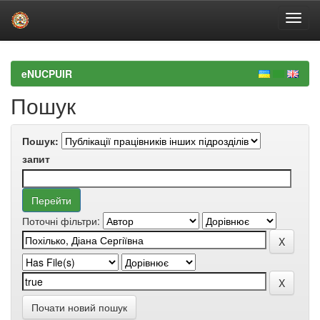
Skip
navigation
eNUCPUIR
Пошук
Пошук:
запит
Поточні фільтри:
Почати новий пошук