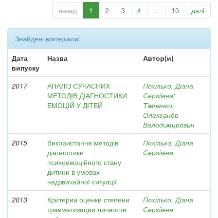
назад
1
2
3
4
...
10
далі
Знайдені матеріали:
Дата
Назва
Автор(и)
випуску
2017
АНАЛІЗ СУЧАСНИХ
Похілько, Діана
МЕТОДІВ ДІАГНОСТИКИ
Сергіївна
;
ЕМОЦІЙ У ДІТЕЙ
Тімченко,
Олександр
Володимирович
2015
Використання методів
Похілько, Діана
діагностики
Сергіївна
психоемоційного стану
дитини в умовах
надзвичайної ситуації
2013
Критерии оценки степени
Похілько, Діана
травматизации личности
Сергіївна