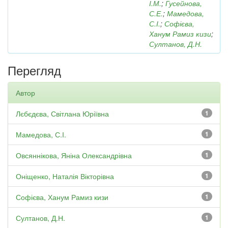
І.М.
;
Гусейнова,
С.Е.
;
Мамедова,
С.І.
;
Софієва,
Ханум Рамиз кизи
;
Султанов, Д.Н.
Перегляд
Автор
Лєбєдєва, Світлана Юріївна
1
Мамедова, С.І.
1
Овсяннікова, Яніна Олександрівна
1
Оніщенко, Наталія Вікторівна
1
Софієва, Ханум Рамиз кизи
1
Султанов, Д.Н.
1