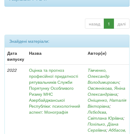
назад
1
далі
Знайдені матеріали:
Дата
Назва
Автор(и)
випуску
2022
Оцінка та прогноз
Тімченко,
професійної придатності
Олександр
рятувальників Служби
Володимирович
;
Порятунку Особливого
Овсяннікова, Яніна
Ризику МНС
Олександрівна
;
Азербайджанської
Оніщенко, Наталія
Республіки: психологічний
Вікторівна
;
аспект: Монографія
Лєбєдєва,
Світлана Юріївна
;
Похілько, Діана
Сергіївна
;
Аббасов,