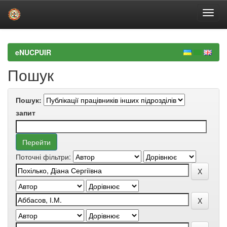
Skip
navigation
eNUCPUIR
Пошук
Пошук:
запит
Поточні фільтри: