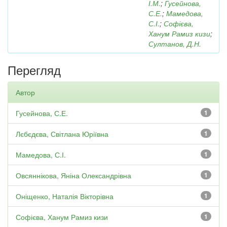
І.М.
;
Гусейнова,
С.Е.
;
Мамедова,
С.І.
;
Софієва,
Ханум Рамиз кизи
;
Султанов, Д.Н.
Перегляд
Автор
Гусейнова, С.Е.
1
Лєбєдєва, Світлана Юріївна
1
Мамедова, С.І.
1
Овсяннікова, Яніна Олександрівна
1
Оніщенко, Наталія Вікторівна
1
Софієва, Ханум Рамиз кизи
1