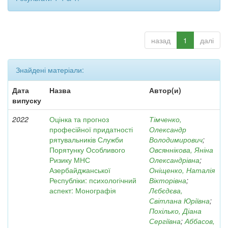
назад
1
далі
Знайдені матеріали:
Дата
Назва
Автор(и)
випуску
2022
Оцінка та прогноз
Тімченко,
професійної придатності
Олександр
рятувальників Служби
Володимирович
;
Порятунку Особливого
Овсяннікова, Яніна
Ризику МНС
Олександрівна
;
Азербайджанської
Оніщенко, Наталія
Республіки: психологічний
Вікторівна
;
аспект: Монографія
Лєбєдєва,
Світлана Юріївна
;
Похілько, Діана
Сергіївна
;
Аббасов,