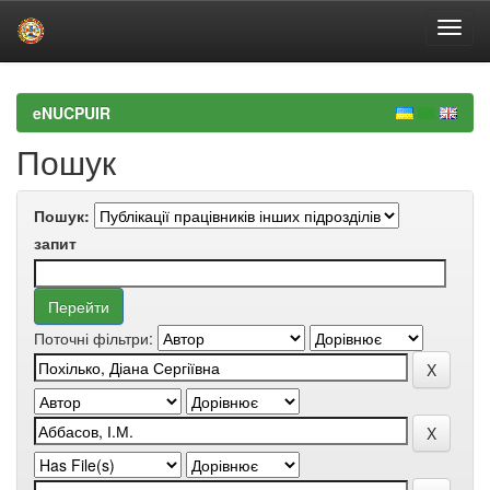
Skip
navigation
eNUCPUIR
Пошук
Пошук:
запит
Поточні фільтри: