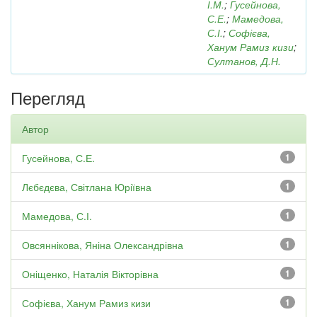
І.М.
;
Гусейнова,
С.Е.
;
Мамедова,
С.І.
;
Софієва,
Ханум Рамиз кизи
;
Султанов, Д.Н.
Перегляд
Автор
Гусейнова, С.Е.
1
Лєбєдєва, Світлана Юріївна
1
Мамедова, С.І.
1
Овсяннікова, Яніна Олександрівна
1
Оніщенко, Наталія Вікторівна
1
Софієва, Ханум Рамиз кизи
1