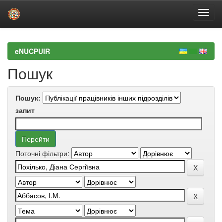
Skip
navigation
eNUCPUIR
Пошук
Пошук:
запит
Поточні фільтри: