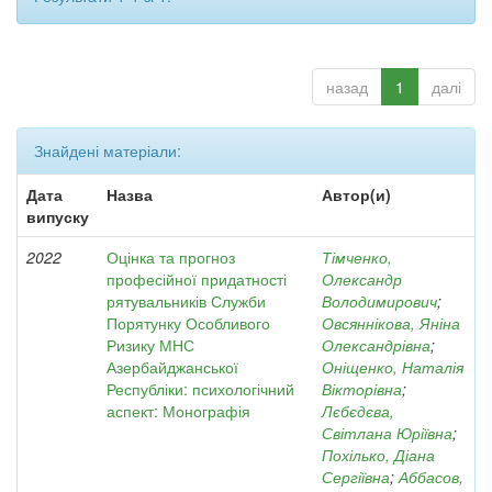
назад
1
далі
Знайдені матеріали:
Дата
Назва
Автор(и)
випуску
2022
Оцінка та прогноз
Тімченко,
професійної придатності
Олександр
рятувальників Служби
Володимирович
;
Порятунку Особливого
Овсяннікова, Яніна
Ризику МНС
Олександрівна
;
Азербайджанської
Оніщенко, Наталія
Республіки: психологічний
Вікторівна
;
аспект: Монографія
Лєбєдєва,
Світлана Юріївна
;
Похілько, Діана
Сергіївна
;
Аббасов,