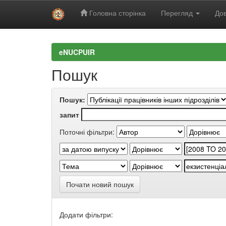
Головна сторінка
Перегляд
Дов
Skip
navigation
eNUCPUIR
Пошук
Пошук:
запит
Поточні фільтри:
Почати новий пошук
Додати фільтри: