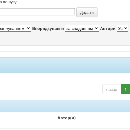
в пошуку.
Впорядкування
Автори
назад
1
Автор(и)