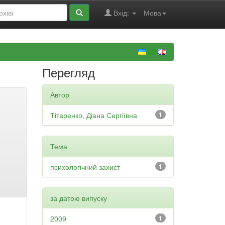
Вхід:
Мова
Перегляд
Автор
Тітаренко, Діана Сергіївна
1
Тема
психологічний захист
1
за датою випуску
2009
1