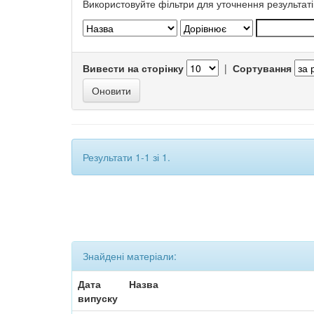
Використовуйте фільтри для уточнення результаті
Вивести на сторінку
|
Сортування
Результати 1-1 зі 1.
Знайдені матеріали:
Дата
Назва
випуску