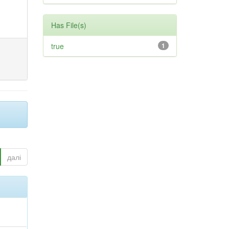
Has File(s)
true
1
далі