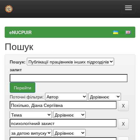
Skip
navigation
eNUCPUIR
Пошук
Пошук:
запит
Поточні фільтри: