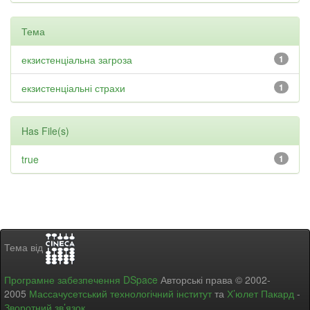
Тема
екзистенціальна загроза
1
екзистенціальні страхи
1
Has File(s)
true
1
Тема від
Програмне забезпечення DSpace
Авторські права © 2002-
2005
Массачусетський технологічний інститут
та
Х’юлет Пакард
-
Зворотний зв’язок