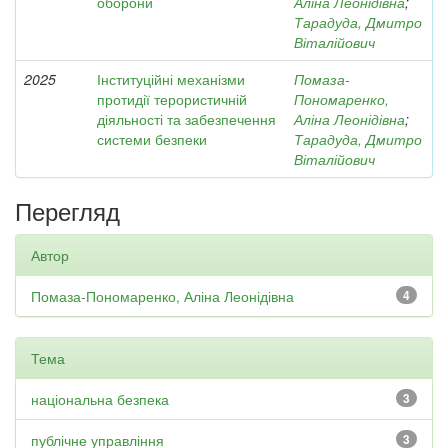
оборони
Аліна Леонідівна
;
Тарадуда, Дмитро
Віталійович
2025
Інституційні механізми
Помаза-
протидії терористичній
Пономаренко,
діяльності та забезпечення
Аліна Леонідівна
;
системи безпеки
Тарадуда, Дмитро
Віталійович
Перегляд
Автор
Помаза-Пономаренко, Аліна Леонідівна
4
Тема
національна безпека
3
публічне управління
3