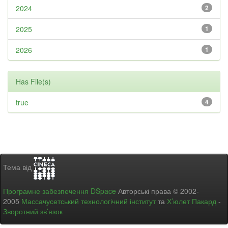
2024
2
2025
1
2026
1
Has File(s)
true
4
Тема від
Програмне забезпечення DSpace
Авторські права © 2002-
2005
Массачусетський технологічний інститут
та
Х’юлет Пакард
-
Зворотний зв’язок