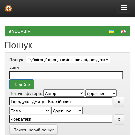
Skip
navigation
eNUCPUIR
Пошук
Пошук:
запит
Поточні фільтри:
Почати новий пошук