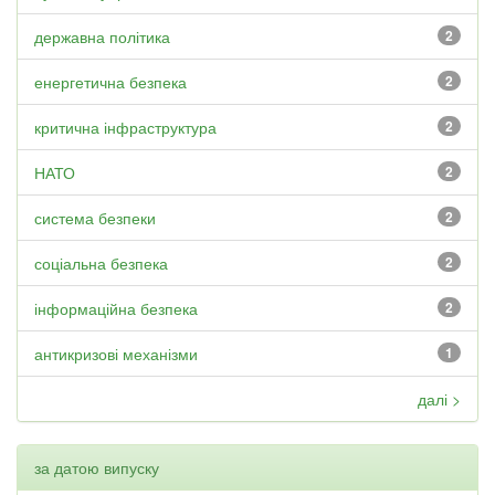
державна політика
2
енергетична безпека
2
критична інфраструктура
2
НАТО
2
система безпеки
2
соціальна безпека
2
інформаційна безпека
2
антикризові механізми
1
далі >
за датою випуску