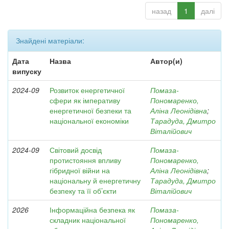
назад
1
далі
Знайдені матеріали:
Дата
Назва
Автор(и)
випуску
2024-09
Розвиток енергетичної
Помаза-
сфери як імперативу
Пономаренко,
енергетичної безпеки та
Аліна Леонідівна
;
національної економіки
Тарадуда, Дмитро
Віталійович
2024-09
Світовий досвід
Помаза-
протистояння впливу
Пономаренко,
гібридної війни на
Аліна Леонідівна
;
національну й енергетичну
Тарадуда, Дмитро
безпеку та її об’єкти
Віталійович
2026
Інформаційна безпека як
Помаза-
складник національної
Пономаренко,