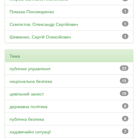
Помаза-Пономаренко
1
Сємілєтов, Олександр Сергійович
1
Шевченко, Сергій Олексійович
1
Тема
публічне управління
23
національна безпека
13
цивільний захист
10
державна політика
8
публічна безпека
8
надзвичайні ситуації
7