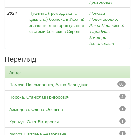
Григорович
2024
Публічна (громадська та
Помаза-
цивільна) безпека в Україні:
Пономаренко,
значення для гарантування
Аліна Леонідівна
;
системи безпеки в Європі
Тарадуда,
Дмитро
Віталійович
Перегляд
Автор
Помаза-Пономаренко, Аліна Леонідівна
60
Порока, Станіслав Григорович
2
Ахмедова, Олена Олегівна
1
Кравчук, Олег Вікторович
1
Мороз, Світлана Анатоліївна
1