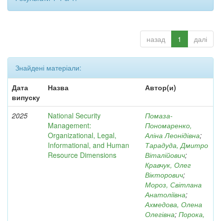
назад
1
далі
Знайдені матеріали:
Дата
Назва
Автор(и)
випуску
2025
National Security
Помаза-
Management:
Пономаренко,
Organizational, Legal,
Аліна Леонідівна
;
Informational, and Human
Тарадуда, Дмитро
Resource Dimensions
Віталійович
;
Кравчук, Олег
Вікторович
;
Мороз, Світлана
Анатоліївна
;
Ахмедова, Олена
Олегівна
;
Порока,