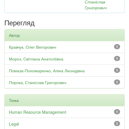
Станіслав
Григорович
Перегляд
Автор
Кравчук, Олег Вікторович
1
Мороз, Світлана Анатоліївна
1
Помаза-Пономаренко, Аліна Леонідівна
1
Порока, Станіслав Григорович
1
Тема
Human Resource Management
1
Legal
1