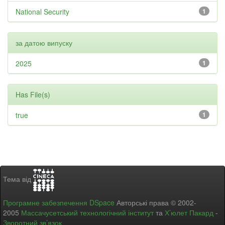
National Security
1
за датою випуску
2025
1
Has File(s)
true
1
Тема від
Програмне забезпечення DSpace
Авторські права © 2002-
2005
Массачусетський технологічний інститут
та
Х’юлет Пакард
-
Зворотний зв’язок