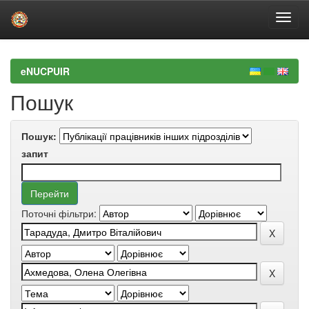
Skip
navigation
eNUCPUIR
Пошук
Пошук:
запит
Поточні фільтри: