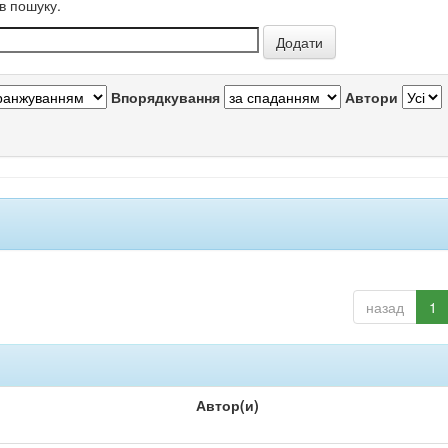
в пошуку.
Впорядкування
Автори
назад
1
Автор(и)