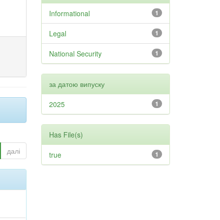
Informational
1
Legal
1
National Security
1
за датою випуску
2025
1
Has File(s)
далі
true
1