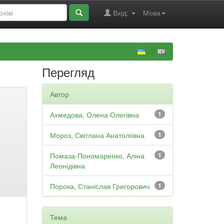
Вхід:
Мова
Перегляд
Автор
Ахмедова, Олена Олегівна
1
Мороз, Світлана Анатоліївна
1
Помаза-Пономаренко, Аліна
1
Леонідівна
Порока, Станіслав Григорович
1
Тема