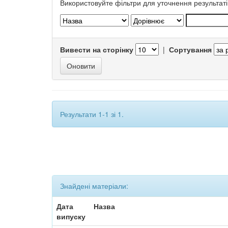
Використовуйте фільтри для уточнення результаті
Вивести на сторінку
|
Сортування
Результати 1-1 зі 1.
Знайдені матеріали:
Дата
Назва
випуску