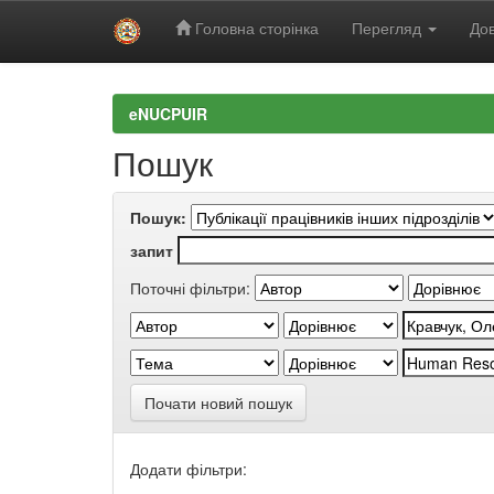
Головна сторінка
Перегляд
Дов
Skip
navigation
eNUCPUIR
Пошук
Пошук:
запит
Поточні фільтри:
Почати новий пошук
Додати фільтри: