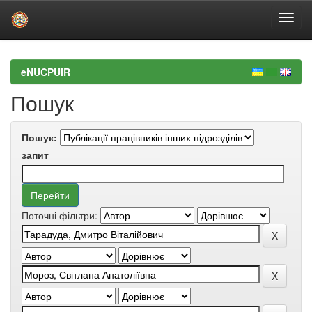
Skip
navigation
eNUCPUIR
Пошук
Пошук:
запит
Поточні фільтри: