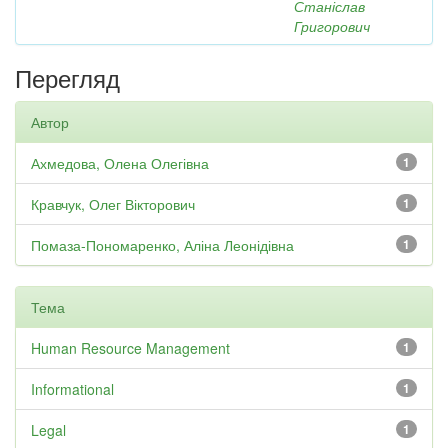
Станіслав
Григорович
Перегляд
Автор
Ахмедова, Олена Олегівна
1
Кравчук, Олег Вікторович
1
Помаза-Пономаренко, Аліна Леонідівна
1
Тема
Human Resource Management
1
Informational
1
Legal
1