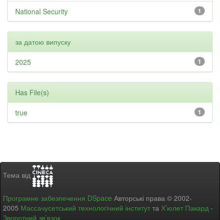
National Security
1
за датою випуску
2025
1
Has File(s)
true
1
Тема від
Програмне забезпечення DSpace
Авторські права © 2002-
2005
Массачусетський технологічний інститут
та
Х’юлет Пакард
-
Зворотний зв’язок