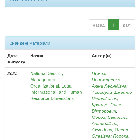
назад
1
далі
Знайдені матеріали:
Дата
Назва
Автор(и)
випуску
2025
National Security
Помаза-
Management:
Пономаренко,
Organizational, Legal,
Аліна Леонідівна
;
Informational, and Human
Тарадуда, Дмитро
Resource Dimensions
Віталійович
;
Кравчук, Олег
Вікторович
;
Мороз, Світлана
Анатоліївна
;
Ахмедова, Олена
Олегівна
;
Порока,