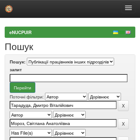
Skip
navigation
eNUCPUIR
Пошук
Пошук:
запит
Поточні фільтри: