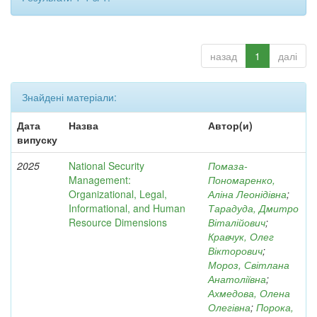
назад
1
далі
Знайдені матеріали:
Дата
Назва
Автор(и)
випуску
2025
National Security
Помаза-
Management:
Пономаренко,
Organizational, Legal,
Аліна Леонідівна
;
Informational, and Human
Тарадуда, Дмитро
Resource Dimensions
Віталійович
;
Кравчук, Олег
Вікторович
;
Мороз, Світлана
Анатоліївна
;
Ахмедова, Олена
Олегівна
;
Порока,