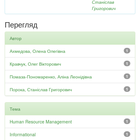
Станіслав
Григорович
Перегляд
Автор
Ахмедова, Олена Олегівна
1
Кравчук, Олег Вікторович
1
Помаза-Пономаренко, Аліна Леонідівна
1
Порока, Станіслав Григорович
1
Тема
Human Resource Management
1
Informational
1