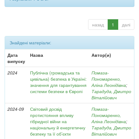
назад
1
далі
Знайдені матеріали:
Дата
Назва
Автор(и)
випуску
2024
Публічна (громадська та
Помаза-
цивільна) безпека в Україні:
Пономаренко,
значення для гарантування
Аліна Леонідівна
;
системи безпеки в Європі
Тарадуда, Дмитро
Віталійович
2024-09
Світовий досвід
Помаза-
протистояння впливу
Пономаренко,
гібридної війни на
Аліна Леонідівна
;
національну й енергетичну
Тарадуда, Дмитро
безпеку та її об’єкти
Віталійович