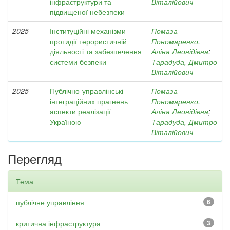
інфраструктури та
Віталійович
підвищеної небезпеки
2025
Інституційні механізми
Помаза-
протидії терористичній
Пономаренко,
діяльності та забезпечення
Аліна Леонідівна
;
системи безпеки
Тарадуда, Дмитро
Віталійович
2025
Публічно-управлінські
Помаза-
інтеграційних прагнень
Пономаренко,
аспекти реалізації
Аліна Леонідівна
;
Україною
Тарадуда, Дмитро
Віталійович
Перегляд
Тема
публічне управління
6
критична інфраструктура
3