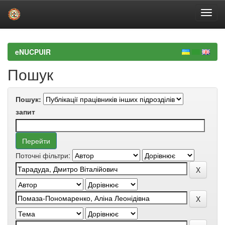
Skip
navigation
eNUCPUIR
Пошук
Пошук:
запит
Поточні фільтри: