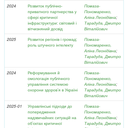
2024
Розвиток публічно-
Помаза-
приватного партнерства у
Пономаренко,
сфері критичної
Аліна Леонідівна
;
інфраструктури: світовий і
Тарадуда, Дмитро
вітчизняний досвід
Віталійович
2025
Розвиток регіонів і громад:
Помаза-
роль штучного інтелекту
Пономаренко,
Аліна Леонідівна
;
Тарадуда, Дмитро
Віталійович
2024
Реформування й
Помаза-
омологація публічного
Пономаренко,
управління системою
Аліна Леонідівна
;
охорони здоров’я в Україні
Тарадуда, Дмитро
Віталійович
2025-01
Управлінські підходи до
Помаза-
попередження
Пономаренко,
надзвичайних ситуацій на
Аліна Леонідівна
;
об’єктах критичної
Тарадуда, Дмитро