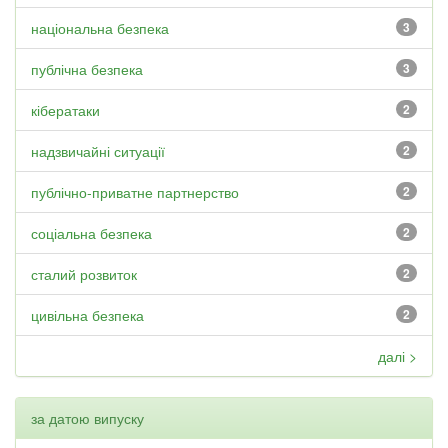
національна безпека
3
публічна безпека
3
кібератаки
2
надзвичайні ситуації
2
публічно-приватне партнерство
2
соціальна безпека
2
сталий розвиток
2
цивільна безпека
2
далі >
за датою випуску