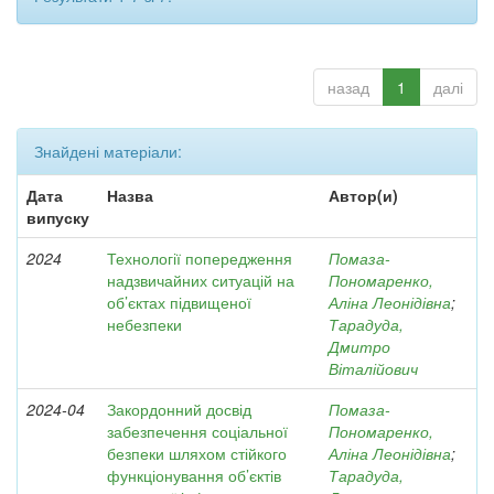
назад
1
далі
Знайдені матеріали:
Дата
Назва
Автор(и)
випуску
2024
Технології попередження
Помаза-
надзвичайних ситуацій на
Пономаренко,
об’єктах підвищеної
Аліна Леонідівна
;
небезпеки
Тарадуда,
Дмитро
Віталійович
2024-04
Закордонний досвід
Помаза-
забезпечення соціальної
Пономаренко,
безпеки шляхом стійкого
Аліна Леонідівна
;
функціонування об’єктів
Тарадуда,