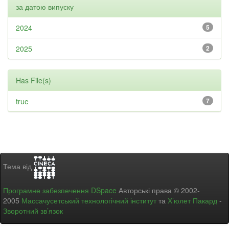
за датою випуску
2024
5
2025
2
Has File(s)
true
7
Тема від
Програмне забезпечення DSpace
Авторські права © 2002-
2005
Массачусетський технологічний інститут
та
Х’юлет Пакард
-
Зворотний зв’язок