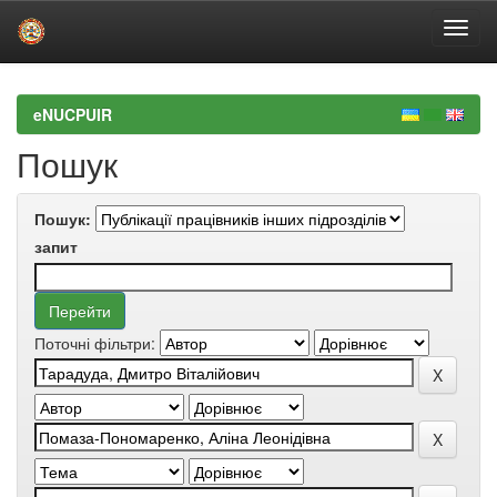
Skip
navigation
eNUCPUIR
Пошук
Пошук:
запит
Поточні фільтри: