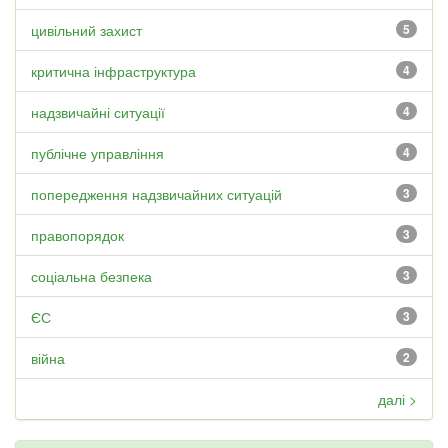
цивільний захист
5
критична інфраструктура
4
надзвичайні ситуації
4
публічне управління
4
попередження надзвичайних ситуацій
3
правопорядок
3
соціальна безпека
3
ЄС
3
війна
2
далі >