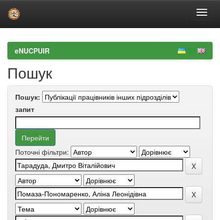
Skip
navigation
eNUCPUIR
Пошук
Пошук:
запит
Поточні фільтри: