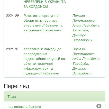
НЕБЕЗПЕКИ В УКРАЇНІ ТА
ЗА КОРДОНОМ
2024-09
Розвиток енергетичної
Помаза-
сфери як імперативу
Пономаренко,
енергетичної безпеки та
Аліна Леонідівна
;
національної економіки
Тарадуда,
Дмитро
Віталійович
2025-01
Управлінські підходи до
Помаза-
попередження
Пономаренко,
надзвичайних ситуацій на
Аліна Леонідівна
;
об’єктах критичної
Тарадуда,
інфраструктури та
Дмитро
підвищеної небезпеки
Віталійович
Перегляд
Тема
національна безпека
6