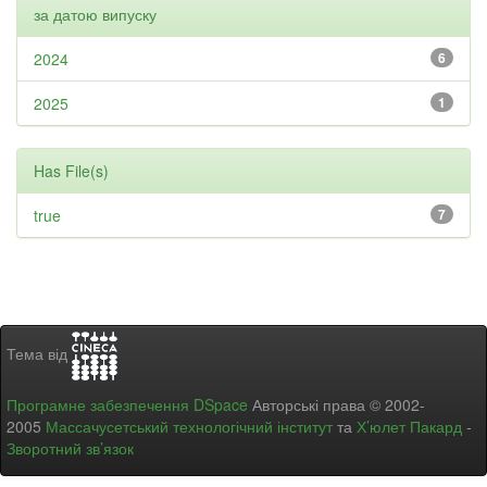
за датою випуску
2024
6
2025
1
Has File(s)
true
7
Тема від
Програмне забезпечення DSpace
Авторські права © 2002-
2005
Массачусетський технологічний інститут
та
Х’юлет Пакард
-
Зворотний зв’язок