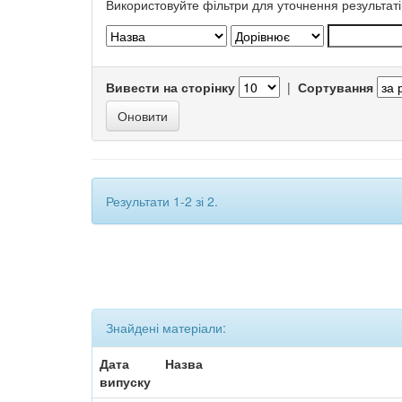
Використовуйте фільтри для уточнення результаті
Вивести на сторінку
|
Сортування
Результати 1-2 зі 2.
Знайдені матеріали:
Дата
Назва
випуску