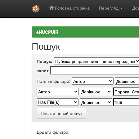
Головна сторінка
Перегляд
Дов
Skip
navigation
eNUCPUIR
Пошук
Пошук:
запит
Поточні фільтри:
Почати новий пошук
Додати фільтри: