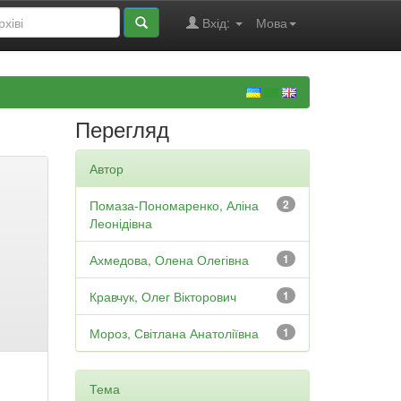
Вхід:
Мова
Перегляд
Автор
Помаза-Пономаренко, Аліна
2
Леонідівна
Ахмедова, Олена Олегівна
1
Кравчук, Олег Вікторович
1
Мороз, Світлана Анатоліївна
1
Тема