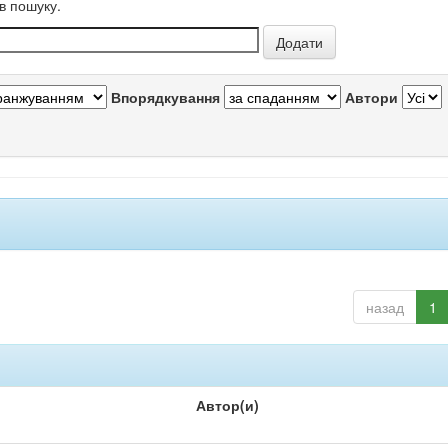
в пошуку.
Впорядкування
Автори
назад
1
Автор(и)