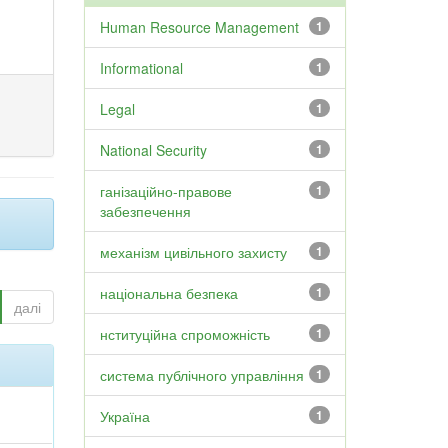
Human Resource Management
1
Informational
1
Legal
1
National Security
1
ганізаційно-правове
1
забезпечення
механізм цивільного захисту
1
національна безпека
1
далі
нституційна спроможність
1
система публічного управління
1
Україна
1