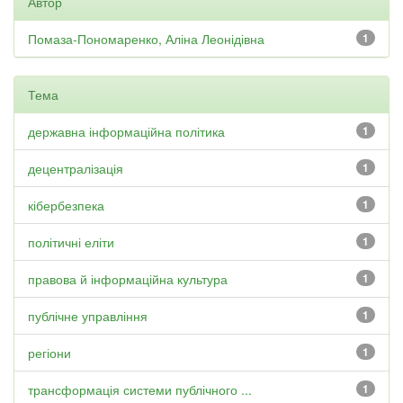
Автор
Помаза-Пономаренко, Аліна Леонідівна
1
Тема
державна інформаційна політика
1
децентралізація
1
кібербезпека
1
політичні еліти
1
правова й інформаційна культура
1
публічне управління
1
регіони
1
трансформація системи публічного ...
1