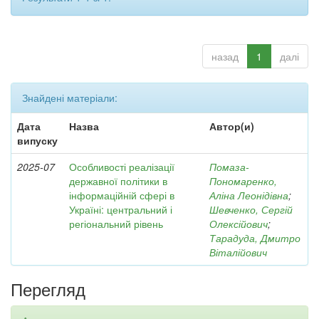
назад
1
далі
Знайдені матеріали:
Дата
Назва
Автор(и)
випуску
2025-07
Особливості реалізації
Помаза-
державної політики в
Пономаренко,
інформаційній сфері в
Аліна Леонідівна
;
Україні: центральний і
Шевченко, Сергій
регіональний рівень
Олексійович
;
Тарадуда, Дмитро
Віталійович
Перегляд