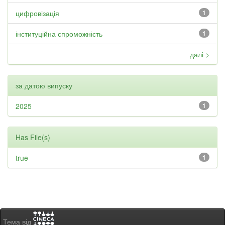
цифровізація
1
інституційна спроможність
1
далі >
за датою випуску
2025
1
Has File(s)
true
1
Тема від