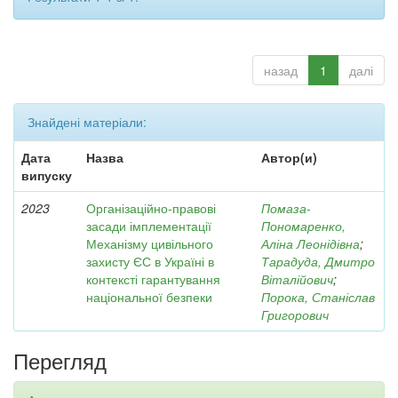
назад
1
далі
Знайдені матеріали:
Дата
Назва
Автор(и)
випуску
2023
Організаційно-правові
Помаза-
засади імплементації
Пономаренко,
Механізму цивільного
Аліна Леонідівна
;
захисту ЄС в Україні в
Тарадуда, Дмитро
контексті гарантування
Віталійович
;
національної безпеки
Порока, Станіслав
Григорович
Перегляд