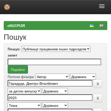
Skip
navigation
eNUCPUIR
Пошук
Пошук:
запит
Поточні фільтри: