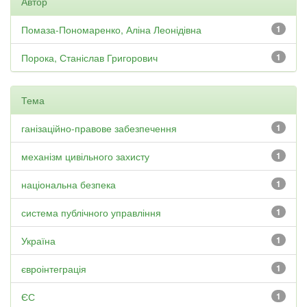
Автор
Помаза-Пономаренко, Аліна Леонідівна
1
Порока, Станіслав Григорович
1
Тема
ганізаційно-правове забезпечення
1
механізм цивільного захисту
1
національна безпека
1
система публічного управління
1
Україна
1
євроінтеграція
1
ЄС
1