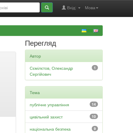
Вхід:
Мова
Перегляд
Автор
Сємілєтов, Олександр
1
Сергійович
Тема
публічне управління
14
цивільний захист
10
національна безпека
9