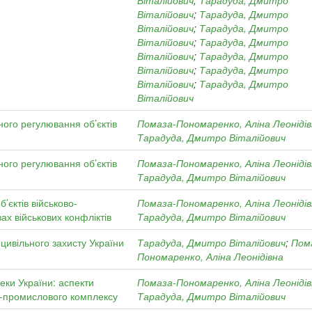
Віталійович
;
Тарадуда, Дмитро
Віталійович
;
Тарадуда, Дмитро
Віталійович
;
Тарадуда, Дмитро
Віталійович
;
Тарадуда, Дмитро
Віталійович
;
Тарадуда, Дмитро
Віталійович
;
Тарадуда, Дмитро
Віталійович
;
Тарадуда, Дмитро
Віталійович
ного регулювання об’єктів
Помаза-Пономаренко, Аліна Леоніді
Тарадуда, Дмитро Віталійович
ного регулювання об’єктів
Помаза-Пономаренко, Аліна Леоніді
Тарадуда, Дмитро Віталійович
’єктів військово-
Помаза-Пономаренко, Аліна Леоніді
ах військових конфліктів
Тарадуда, Дмитро Віталійович
 цивільного захисту України
Тарадуда, Дмитро Віталійович
;
Пом
Пономаренко, Аліна Леонідівна
еки України: аспекти
Помаза-Пономаренко, Аліна Леоніді
о-промислового комплексу
Тарадуда, Дмитро Віталійович