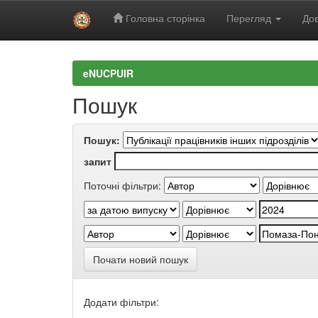
Головна сторінка
Перегляд
Дов
Skip
navigation
eNUCPUIR
Пошук
Пошук:
запит
Поточні фільтри:
Почати новий пошук
Додати фільтри: