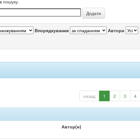
в пошуку.
Впорядкування
Автори
назад
1
2
3
4
Автор(и)