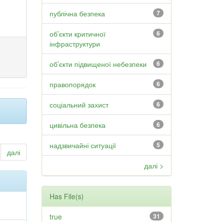
публічна безпека
7
об’єкти критичної
6
інфраструктури
об’єкти підвищеної небезпеки
6
правопорядок
6
соціальний захист
6
цивільна безпека
6
надзвичайні ситуації
5
далі
далі >
Has File(s)
true
31