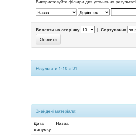
Використовуйте фільтри для уточнення результаті
Вивести на сторінку
|
Сортування
Результати 1-10 зі 31.
Знайдені матеріали:
Дата
Назва
випуску