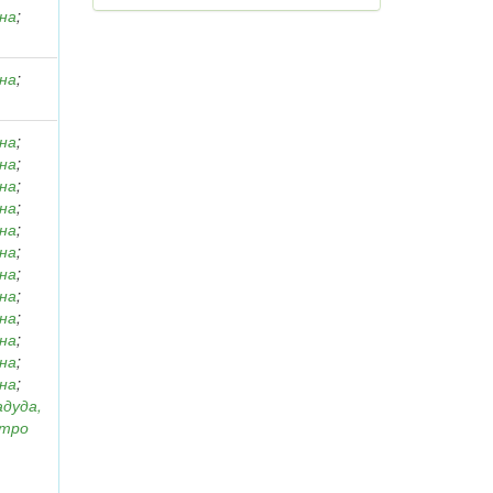
вна
;
вна
;
вна
;
вна
;
вна
;
вна
;
вна
;
вна
;
вна
;
вна
;
вна
;
вна
;
вна
;
вна
;
адуда,
итро