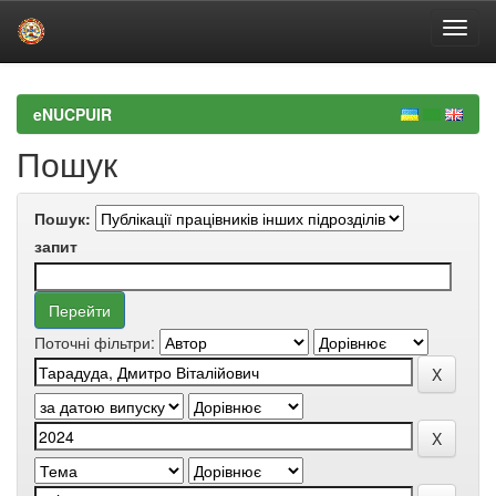
Skip
navigation
eNUCPUIR
Пошук
Пошук:
запит
Поточні фільтри: