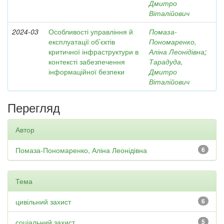
Дмитро
Віталійович
2024-03
Особливості управління й
Помаза-
експлуатації об’єктів
Пономаренко,
критичної інфраструктури в
Аліна Леонідівна
;
контексті забезпечення
Тарадуда,
інформаційної безпеки
Дмитро
Віталійович
Перегляд
Автор
Помаза-Пономаренко, Аліна Леонідівна
6
Тема
цивільний захист
6
соціальний захист
5