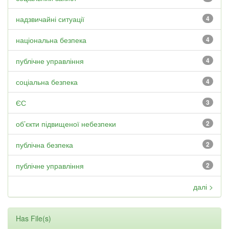
надзвичайні ситуації
4
національна безпека
4
публічне управління
4
соціальна безпека
4
ЄС
3
об’єкти підвищеної небезпеки
2
публічна безпека
2
публічне управління
2
далі >
Has File(s)