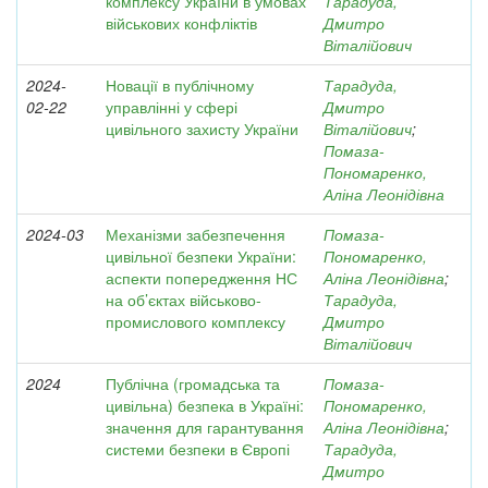
комплексу України в умовах
Тарадуда,
військових конфліктів
Дмитро
Віталійович
2024-
Новації в публічному
Тарадуда,
02-22
управлінні у сфері
Дмитро
цивільного захисту України
Віталійович
;
Помаза-
Пономаренко,
Аліна Леонідівна
2024-03
Механізми забезпечення
Помаза-
цивільної безпеки України:
Пономаренко,
аспекти попередження НС
Аліна Леонідівна
;
на об’єктах військово-
Тарадуда,
промислового комплексу
Дмитро
Віталійович
2024
Публічна (громадська та
Помаза-
цивільна) безпека в Україні:
Пономаренко,
значення для гарантування
Аліна Леонідівна
;
системи безпеки в Європі
Тарадуда,
Дмитро