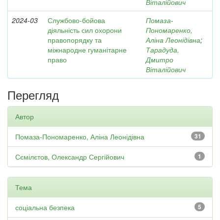
Віталійович
2024-03
Службово-бойова
Помаза-
діяльність сил охорони
Пономаренко,
правопорядку та
Аліна Леонідівна
;
міжнародне гуманітарне
Тарадуда,
право
Дмитро
Віталійович
Перегляд
Автор
Помаза-Пономаренко, Аліна Леонідівна
31
Сємілєтов, Олександр Сергійович
1
Тема
соціальна безпека
5