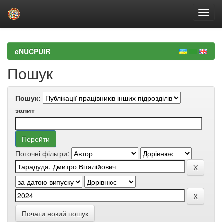
Skip
navigation
eNUCPUIR
Пошук
Пошук:
запит
Поточні фільтри:
Почати новий пошук