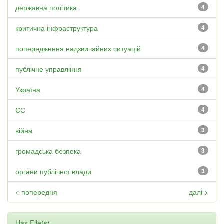
державна політика
4
критична інфраструктура
4
попередження надзвичайних ситуацій
4
публічне управління
4
Україна
4
ЄС
4
війна
3
громадська безпека
3
органи публічної влади
3
< попередня
далі >
Has File(s)