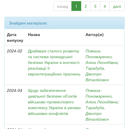
назад
1
2
3
4
далі
Знайдені матеріали:
Дата
Назва
Автор(и)
випуску
2024-02
Драйвери сталого розвитку
Помаза-
та системи громадської
Пономаренко,
безпеки України в контексті
Аліна Леонідівна
;
реалізації її
Тарадуда,
євроінтеграційних прагнень
Дмитро
Віталійович
2024-04
Щодо забезпечення
Помаза-
цивільної безпеки об’єктів
Пономаренко,
військово-промислового
Аліна Леонідівна
;
комплексу України в умовах
Тарадуда,
військових конфліктів
Дмитро
Віталійович