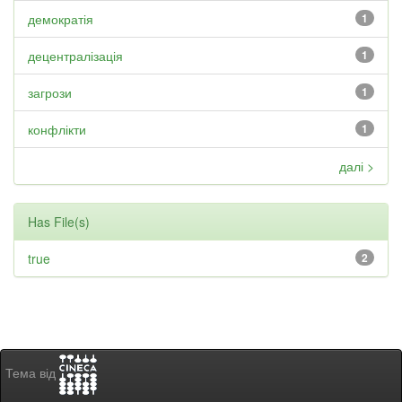
демократія
1
децентралізація
1
загрози
1
конфлікти
1
далі >
Has File(s)
true
2
Тема від