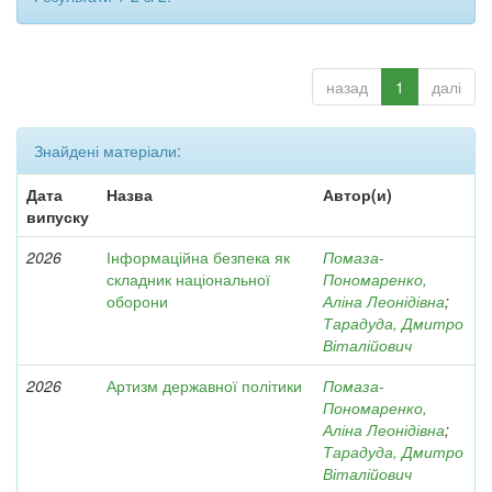
назад
1
далі
Знайдені матеріали:
Дата
Назва
Автор(и)
випуску
2026
Інформаційна безпека як
Помаза-
складник національної
Пономаренко,
оборони
Аліна Леонідівна
;
Тарадуда, Дмитро
Віталійович
2026
Артизм державної політики
Помаза-
Пономаренко,
Аліна Леонідівна
;
Тарадуда, Дмитро
Віталійович