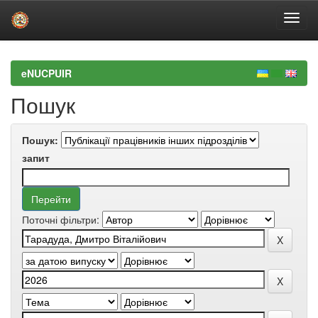
Skip
navigation
eNUCPUIR
Пошук
Пошук:
запит
Поточні фільтри: