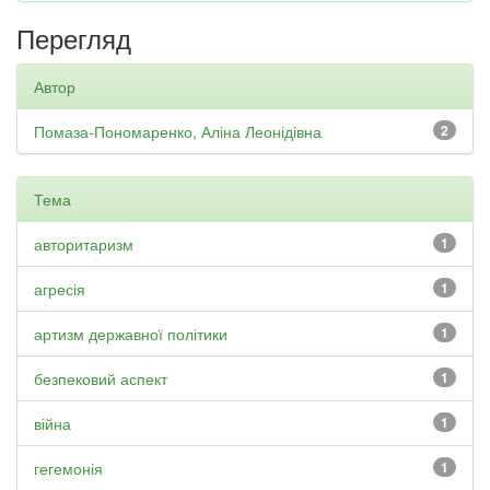
Перегляд
Автор
Помаза-Пономаренко, Аліна Леонідівна
2
Тема
авторитаризм
1
агресія
1
артизм державної політики
1
безпековий аспект
1
війна
1
гегемонія
1