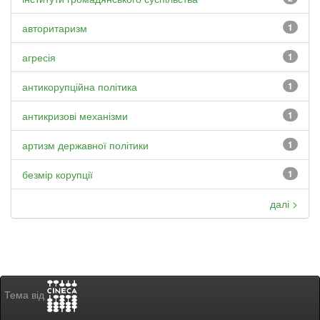
авторитаризм
1
агресія
1
антикорупційна політика
1
антикризові механізми
1
артизм державної політики
1
безмір корупції
1
далі >
Тема від