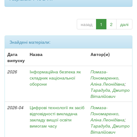
назад
1
2
далі
Знайдені матеріали:
Дата
Назва
Автор(и)
випуску
2026
Інформаційна безпека як
Помаза-
складник національної
Пономаренко,
оборони
Аліна Леонідівна
;
Тарадуда, Дмитро
Віталійович
2026-04
Цифрові технології як засіб
Помаза-
відповідності викладача
Пономаренко,
закладу вищої освіти
Аліна Леонідівна
;
вимогам часу
Тарадуда, Дмитро
Віталійович