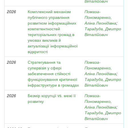
Віталійович
2026
Комплексний механізм
Помаза-
публічного управління
Пономаренко,
розвитком інформаційних
Аліна Леонідівна
;
компетентностей
Тарадуда, Дмитро
територіальних громад в
Віталійович
умовах викликів й
актуалізації інформаційної
відкритості
2026
Стратегування та
Помаза-
супервізія у сфері
Пономаренко,
забезпечення стійкості
Аліна Леонідівна
;
функціонування критичної
Тарадуда, Дмитро
інфраструктури в громадах
Віталійович
2026
Безмір корупції vs. межі її
Помаза-
розвитку
Пономаренко,
Аліна Леонідівна
;
Тарадуда, Дмитро
Віталійович