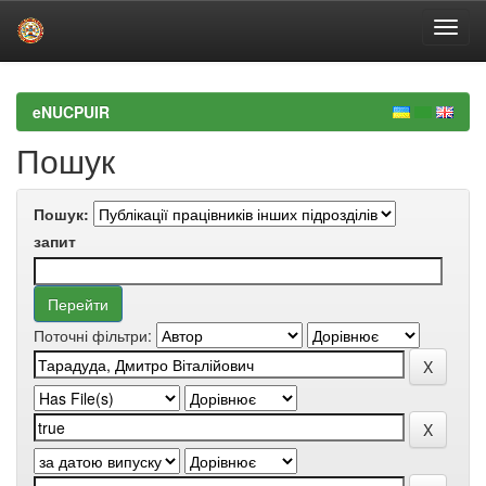
Skip
navigation
eNUCPUIR
Пошук
Пошук:
запит
Поточні фільтри: