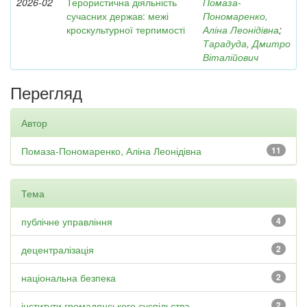
2026-02
Терористична діяльність
Помаза-
сучасних держав: межі
Пономаренко,
кроскультурної терпимості
Аліна Леонідівна
;
Тарадуда, Дмитро
Віталійович
Перегляд
Автор
Помаза-Пономаренко, Аліна Леонідівна
11
Тема
публічне управління
4
децентралізація
2
національна безпека
2
інститути громадянського суспільства
2