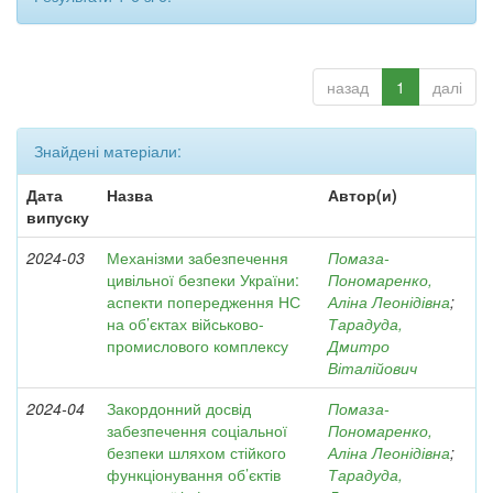
назад
1
далі
Знайдені матеріали:
Дата
Назва
Автор(и)
випуску
2024-03
Механізми забезпечення
Помаза-
цивільної безпеки України:
Пономаренко,
аспекти попередження НС
Аліна Леонідівна
;
на об’єктах військово-
Тарадуда,
промислового комплексу
Дмитро
Віталійович
2024-04
Закордонний досвід
Помаза-
забезпечення соціальної
Пономаренко,
безпеки шляхом стійкого
Аліна Леонідівна
;
функціонування об’єктів
Тарадуда,