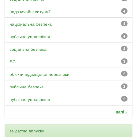
надзвичайні ситуації
4
національна безпека
4
публічне управління
4
соціальна безпека
4
ЄС
3
об’єкти підвищеної небезпеки
2
публічна безпека
2
публічне управління
2
далі >
за датою випуску