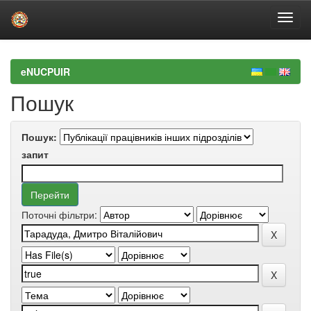
Skip
navigation
eNUCPUIR
Пошук
Пошук:
запит
Поточні фільтри: