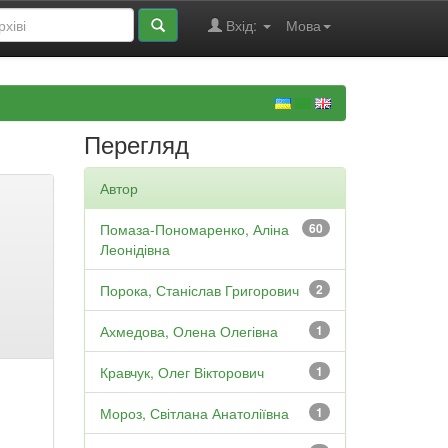
Вхід:
Мова
Перегляд
Автор
Помаза-Пономаренко, Аліна
60
Леонідівна
Порока, Станіслав Григорович
2
Ахмедова, Олена Олегівна
1
Кравчук, Олег Вікторович
1
Мороз, Світлана Анатоліївна
1