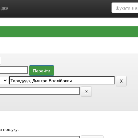
ідка
в пошуку.