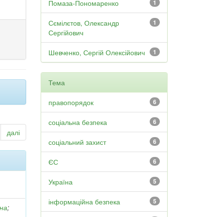
Помаза-Пономаренко
1
Сємілєтов, Олександр
1
Сергійович
Шевченко, Сергій Олексійович
1
Тема
правопорядок
6
соціальна безпека
6
далі
соціальний захист
6
ЄС
6
Україна
5
інформаційна безпека
5
вна
;