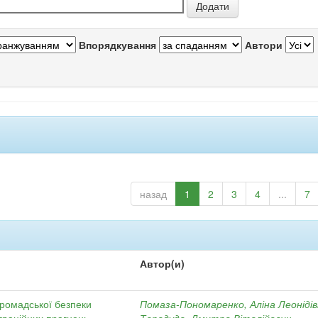
Впорядкування
Автори
назад
1
2
3
4
...
7
Автор(и)
громадської безпеки
Помаза-Пономаренко, Аліна Леоніді