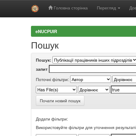
Головна сторінка
Перегляд
Дов
Skip
navigation
eNUCPUIR
Пошук
Пошук:
запит
Поточні фільтри:
Почати новий пошук
Додати фільтри:
Використовуйте фільтри для уточнення результаті