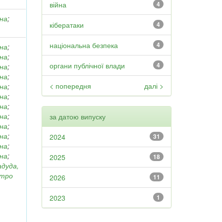
війна
4
вна
;
кібератаки
4
національна безпека
4
вна
;
вна
;
органи публічної влади
4
вна
;
вна
;
< попередня
далі >
вна
;
вна
;
вна
;
вна
;
за датою випуску
вна
;
вна
;
2024
31
вна
;
вна
;
2025
18
адуда,
итро
2026
11
2023
1