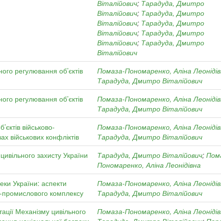
Віталійович
;
Тарадуда, Дмитро
Віталійович
;
Тарадуда, Дмитро
Віталійович
;
Тарадуда, Дмитро
Віталійович
;
Тарадуда, Дмитро
Віталійович
;
Тарадуда, Дмитро
Віталійович
ного регулювання об’єктів
Помаза-Пономаренко, Аліна Леоніді
Тарадуда, Дмитро Віталійович
ного регулювання об’єктів
Помаза-Пономаренко, Аліна Леоніді
Тарадуда, Дмитро Віталійович
’єктів військово-
Помаза-Пономаренко, Аліна Леоніді
ах військових конфліктів
Тарадуда, Дмитро Віталійович
 цивільного захисту України
Тарадуда, Дмитро Віталійович
;
Пом
Пономаренко, Аліна Леонідівна
еки України: аспекти
Помаза-Пономаренко, Аліна Леоніді
о-промислового комплексу
Тарадуда, Дмитро Віталійович
тації Механізму цивільного
Помаза-Пономаренко, Аліна Леоніді