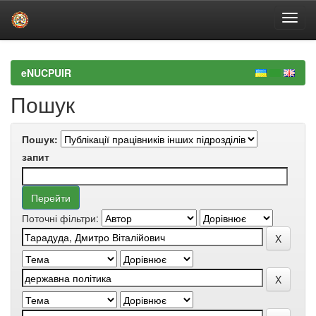
Skip
navigation
eNUCPUIR
Пошук
Пошук:
запит
Поточні фільтри: