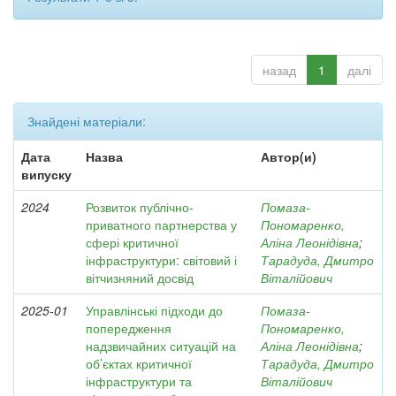
назад
1
далі
Знайдені матеріали:
Дата
Назва
Автор(и)
випуску
2024
Розвиток публічно-
Помаза-
приватного партнерства у
Пономаренко,
сфері критичної
Аліна Леонідівна
;
інфраструктури: світовий і
Тарадуда, Дмитро
вітчизняний досвід
Віталійович
2025-01
Управлінські підходи до
Помаза-
попередження
Пономаренко,
надзвичайних ситуацій на
Аліна Леонідівна
;
об’єктах критичної
Тарадуда, Дмитро
інфраструктури та
Віталійович