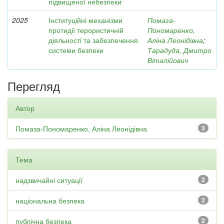
підвищеної небезпеки
2025
Інституційні механізми
Помаза-
протидії терористичній
Пономаренко,
діяльності та забезпечення
Аліна Леонідівна
;
системи безпеки
Тарадуда, Дмитро
Віталійович
Перегляд
Автор
Помаза-Пономаренко, Аліна Леонідівна
3
Тема
надзвичайні ситуації
2
національна безпека
2
публічна безпека
2