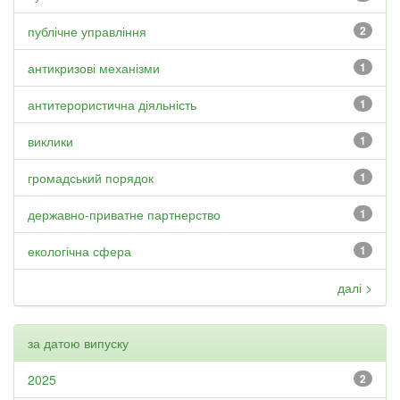
публічне управління
2
антикризові механізми
1
антитерористична діяльність
1
виклики
1
громадський порядок
1
державно-приватне партнерство
1
екологічна сфера
1
далі >
за датою випуску
2025
2