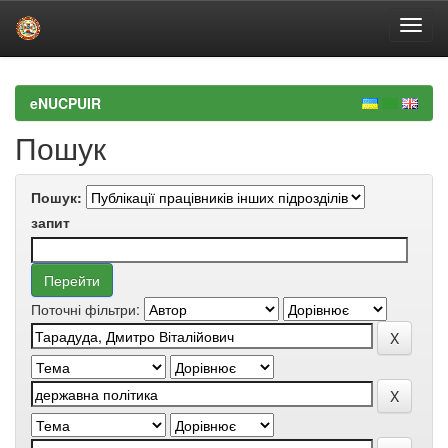
Skip
navigation
eNUCPUIR
Пошук
Пошук:
запит
Поточні фільтри: