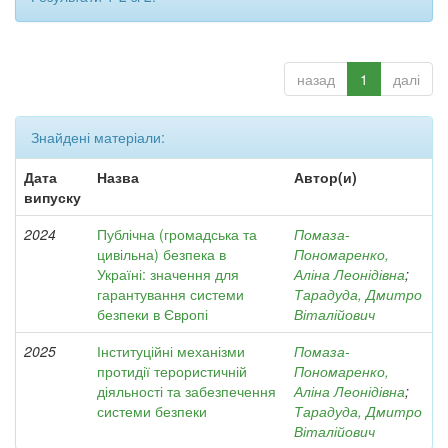
назад
1
далі
Знайдені матеріали:
Дата
Назва
Автор(и)
випуску
2024
Публічна (громадська та
Помаза-
цивільна) безпека в
Пономаренко,
Україні: значення для
Аліна Леонідівна
;
гарантування системи
Тарадуда, Дмитро
безпеки в Європі
Віталійович
2025
Інституційні механізми
Помаза-
протидії терористичній
Пономаренко,
діяльності та забезпечення
Аліна Леонідівна
;
системи безпеки
Тарадуда, Дмитро
Віталійович