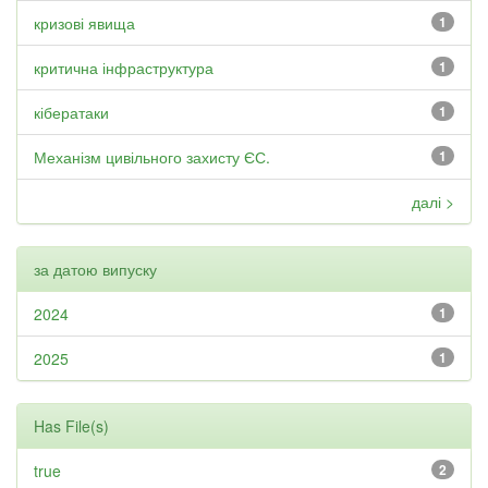
кризові явища
1
критична інфраструктура
1
кібератаки
1
Механізм цивільного захисту ЄС.
1
далі >
за датою випуску
2024
1
2025
1
Has File(s)
true
2