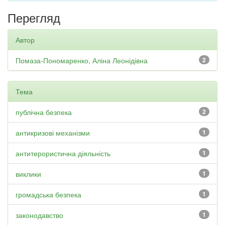
Перегляд
Автор
Помаза-Пономаренко, Аліна Леонідівна
2
Тема
публічна безпека
2
антикризові механізми
1
антитерористична діяльність
1
виклики
1
громадська безпека
1
законодавство
1