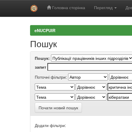
Головна сторінка
Перегляд
Дов
Skip
navigation
eNUCPUIR
Пошук
Пошук:
запит
Поточні фільтри:
Почати новий пошук
Додати фільтри: