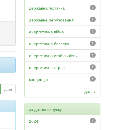
державна політика
1
державне регулювання
1
енергетична війна
1
енергетична безпека
1
енергетична стабільність
1
енергетичні загроз
1
концепція
1
далі
далі >
за датою випуску
2024
1