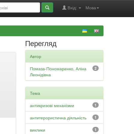
Вхід:
Мова
Перегляд
Автор
Помаза-Пономаренко, Аліна
2
Леонідівна
Тема
антикризові механізми
1
антитерористична діяльність
1
виклики
1