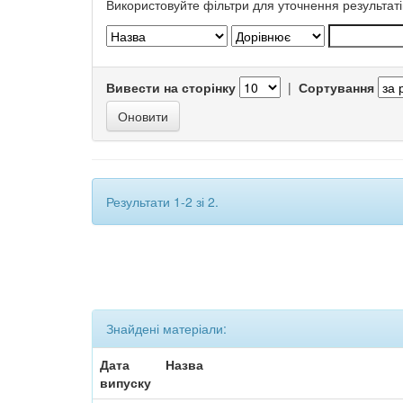
Використовуйте фільтри для уточнення результаті
Вивести на сторінку
|
Сортування
Результати 1-2 зі 2.
Знайдені матеріали:
Дата
Назва
випуску