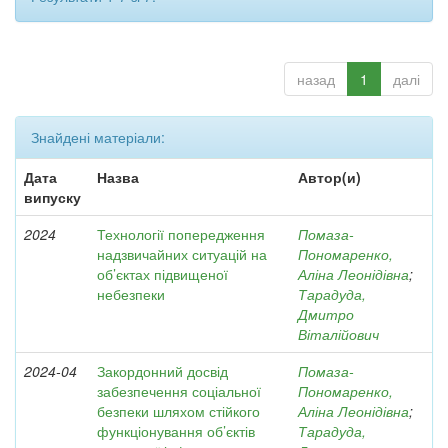
назад
1
далі
Знайдені матеріали:
Дата
Назва
Автор(и)
випуску
2024
Технології попередження
Помаза-
надзвичайних ситуацій на
Пономаренко,
об’єктах підвищеної
Аліна Леонідівна
;
небезпеки
Тарадуда,
Дмитро
Віталійович
2024-04
Закордонний досвід
Помаза-
забезпечення соціальної
Пономаренко,
безпеки шляхом стійкого
Аліна Леонідівна
;
функціонування об’єктів
Тарадуда,