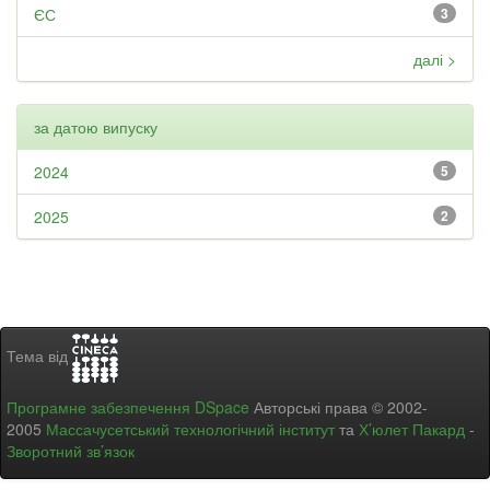
ЄС
3
далі >
за датою випуску
2024
5
2025
2
Тема від
Програмне забезпечення DSpace
Авторські права © 2002-
2005
Массачусетський технологічний інститут
та
Х’юлет Пакард
-
Зворотний зв’язок