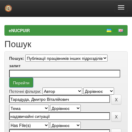
Skip
navigation
eNUCPUIR
Пошук
Пошук:
запит
Поточні фільтри: