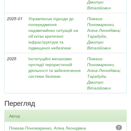
Дмитро
Віталійович
2025-01
Управлінські підходи до
Помаза-
попередження
Пономаренко,
надзвичайних ситуацій на
Аліна Леонідівна
;
об’єктах критичної
Тарадуда,
інфраструктури та
Дмитро
підвищеної небезпеки
Віталійович
2025
Інституційні механізми
Помаза-
протидії терористичній
Пономаренко,
діяльності та забезпечення
Аліна Леонідівна
;
системи безпеки
Тарадуда,
Дмитро
Віталійович
Перегляд
Автор
Помаза-Пономаренко, Аліна Леонідівна
7