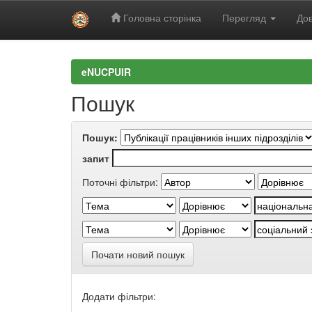
Головна сторінка
Перегляд
Дов
Skip
navigation
eNUCPUIR
Пошук
Пошук:
запит
Поточні фільтри:
Почати новий пошук
Додати фільтри: