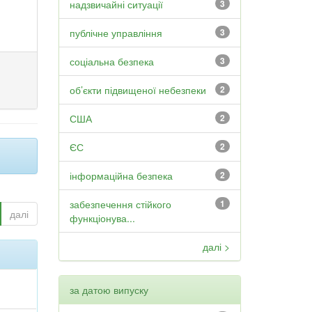
надзвичайні ситуації
3
публічне управління
3
соціальна безпека
3
об’єкти підвищеної небезпеки
2
США
2
ЄС
2
інформаційна безпека
2
забезпечення стійкого
1
далі
функціонува...
далі >
за датою випуску