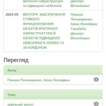
критичної інфраструктури
Дмитро
та підвищеної небезпеки
Віталійович
2024-05
ВЕКТОРИ ЗАБЕЗПЕЧЕННЯ
Помаза-
СТІЙКОГО
Пономаренко,
ФУНКЦІОНУВАННЯ
Аліна Леонідівна
;
ОБ’ЄКТІВ КРИТИЧНОЇ
Тарадуда,
ІНФРАСТРУКТУРИ Й
Дмитро
ОБ’ЄКТІВ ПІДВИЩЕНОЇ
Віталійович
НЕБЕЗПЕКИ В УКРАЇНІ ТА
ЗА КОРДОНОМ
Перегляд
Автор
Помаза-Пономаренко, Аліна Леонідівна
3
Тема
цивільний захист
3