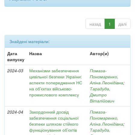
назад
1
далі
Знайдені матеріали:
Дата
Назва
Автор(и)
випуску
2024-03
Механізми забезпечення
Помаза-
цивільної безпеки України:
Пономаренко,
аспекти попередження НС
Аліна Леонідівна
;
на об’єктах військово-
Тарадуда,
промислового комплексу
Дмитро
Віталійович
2024-04
Закордонний досвід
Помаза-
забезпечення соціальної
Пономаренко,
безпеки шляхом стійкого
Аліна Леонідівна
;
функціонування об’єктів
Тарадуда,