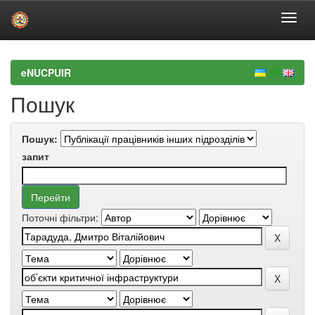
Skip
navigation
eNUCPUIR
Пошук
Пошук:
запит
Поточні фільтри: