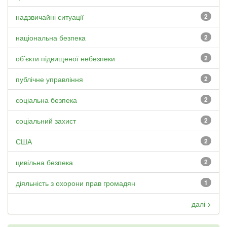
надзвичайні ситуації
2
національна безпека
2
об’єкти підвищеної небезпеки
2
публічне управління
2
соціальна безпека
2
соціальний захист
2
США
2
цивільна безпека
2
діяльність з охорони прав громадян
1
далі >