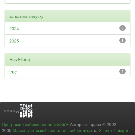
за датою випуску
2024
3
2025
1
Has File(s)
true
4
Тема від
Програмне забезпечення DSpace
Авторські права © 2002-
2005
Массачусетський технологічний інститут
та
Х’юлет Пакард
-