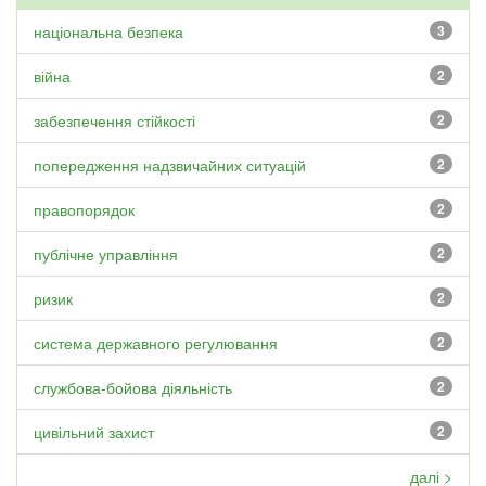
національна безпека
3
війна
2
забезпечення стійкості
2
попередження надзвичайних ситуацій
2
правопорядок
2
публічне управління
2
ризик
2
система державного регулювання
2
службова-бойова діяльність
2
цивільний захист
2
далі >