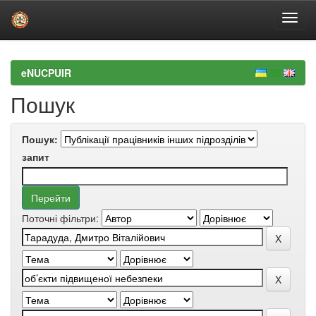
Skip
navigation
eNUCPUIR
Пошук
Пошук:
запит
Поточні фільтри: