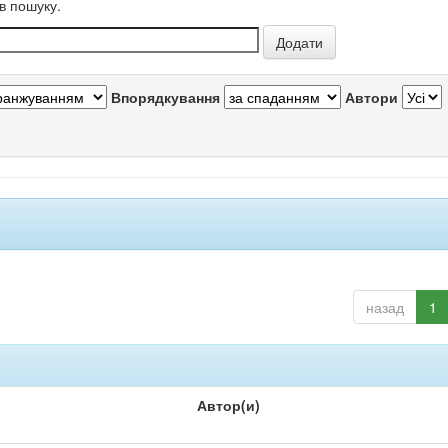
в пошуку.
Впорядкування
Автори
назад
1
Автор(и)