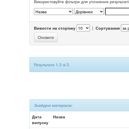
Використовуйте фільтри для уточнення результаті
Вивести на сторінку
|
Сортування
Результати 1-3 зі 3.
Знайдені матеріали:
Дата
Назва
випуску