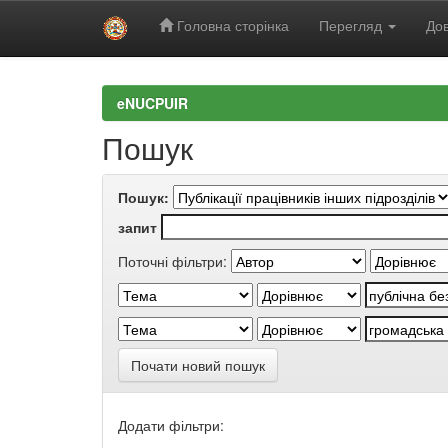
Головна сторінка
Перегляд
Дов
Skip
navigation
eNUCPUIR
Пошук
Пошук:
запит
Поточні фільтри:
Почати новий пошук
Додати фільтри: