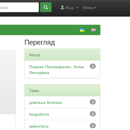
Вхід:
Мова
Перегляд
Автор
Помаза-Пономаренко, Аліна
3
Леонідівна
Тема
цивільна безпека
3
безробіття
2
зайнятість
2