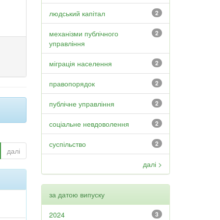
людський капітал
2
механізми публічного
2
управління
міграція населення
2
правопорядок
2
публічне управління
2
соціальне невдоволення
2
суспільство
2
далі
далі >
за датою випуску
2024
3