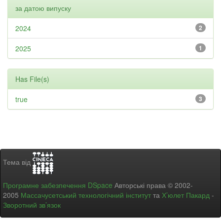
за датою випуску
2024
2
2025
1
Has File(s)
true
3
Тема від
Програмне забезпечення DSpace
Авторські права © 2002-
2005
Массачусетський технологічний інститут
та
Х’юлет Пакард
-
Зворотний зв’язок