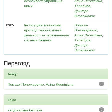
особливості управління
Аліна Леонідівна
;
ними
Тарадуда,
Дмитро
Віталійович
2025
Інституційні механізми
Помаза-
протидії терористичній
Пономаренко,
діяльності та забезпечення
Аліна Леонідівна
;
системи безпеки
Тарадуда,
Дмитро
Віталійович
Перегляд
Автор
Помаза-Пономаренко, Аліна Леонідівна
3
Тема
національна безпека
2