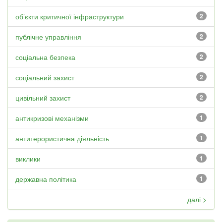
об’єкти критичної інфраструктури
2
публічне управління
2
соціальна безпека
2
соціальний захист
2
цивільний захист
2
антикризові механізми
1
антитерористична діяльність
1
виклики
1
державна політика
1
далі >