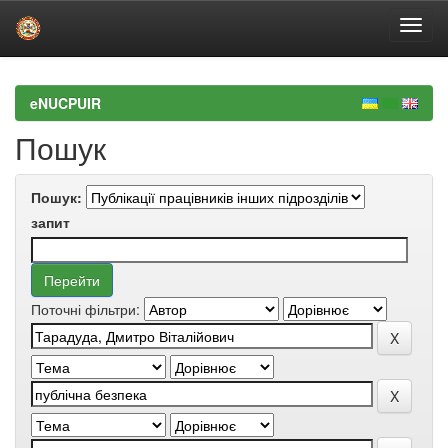
Skip
navigation
eNUCPUIR
Пошук
Пошук:
запит
Поточні фільтри: