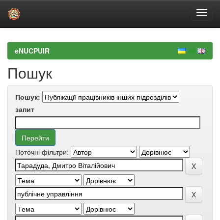
Skip
navigation
eNUCPUIR
Пошук
Пошук:
запит
Поточні фільтри: