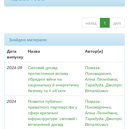
назад
1
далі
Знайдені матеріали:
Дата
Назва
Автор(и)
випуску
2024-09
Світовий досвід
Помаза-
протистояння впливу
Пономаренко,
гібридної війни на
Аліна Леонідівна
;
національну й енергетичну
Тарадуда, Дмитро
безпеку та її об’єкти
Віталійович
2024
Розвиток публічно-
Помаза-
приватного партнерства у
Пономаренко,
сфері критичної
Аліна Леонідівна
;
інфраструктури: світовий і
Тарадуда, Дмитро
вітчизняний досвід
Віталійович