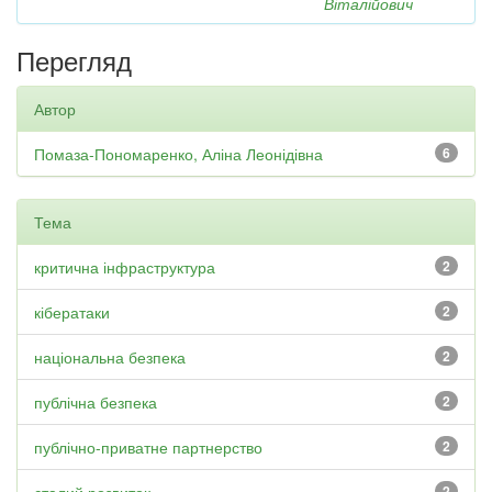
Віталійович
Перегляд
Автор
Помаза-Пономаренко, Аліна Леонідівна
6
Тема
критична інфраструктура
2
кібератаки
2
національна безпека
2
публічна безпека
2
публічно-приватне партнерство
2
2