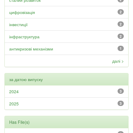
сталий розвиток
цифровізація
2
інвестиції
2
інфраструктура
2
антикризові механізми
1
далі >
за датою випуску
2024
3
2025
3
Has File(s)