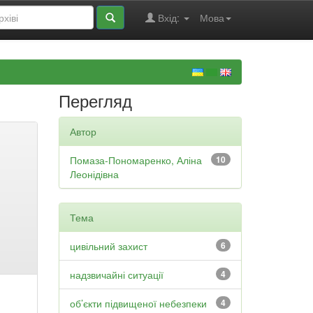
Вхід:
Мова
Перегляд
Автор
Помаза-Пономаренко, Аліна
10
Леонідівна
Тема
цивільний захист
6
надзвичайні ситуації
4
об’єкти підвищеної небезпеки
4