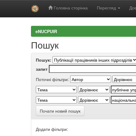
Головна сторінка
Перегляд
Дов
Skip
navigation
eNUCPUIR
Пошук
Пошук:
запит
Поточні фільтри:
Почати новий пошук
Додати фільтри: