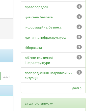
правопорядок
4
цивільна безпека
4
інформаційна безпека
4
критична інфраструктура
3
кібератаки
3
об’єкти критичної
3
інфраструктури
попередження надзвичайних
3
далі
ситуацій
далі >
за датою випуску