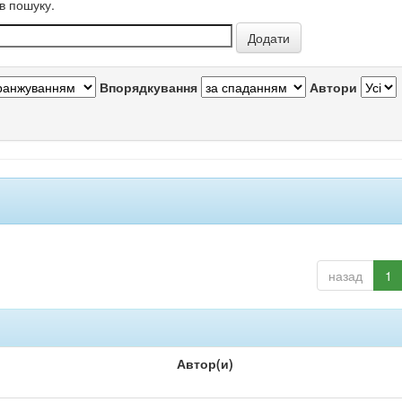
в пошуку.
Впорядкування
Автори
назад
1
Автор(и)