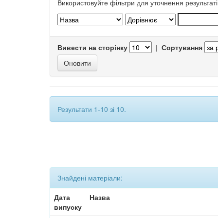
Використовуйте фільтри для уточнення результаті
Вивести на сторінку
|
Сортування
Результати 1-10 зі 10.
Знайдені матеріали:
Дата
Назва
випуску