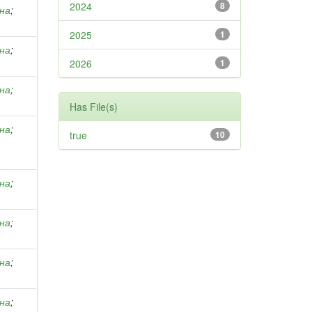
2024
8
вна
;
2025
1
вна
;
2026
1
вна
;
Has File(s)
вна
;
true
10
вна
;
вна
;
вна
;
вна
;