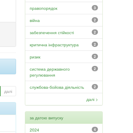
правопорядок
3
війна
2
забезпечення стійкості
2
критична інфраструктура
2
ризик
2
система державного
2
регулювання
службова-бойова діяльність
2
далі
далі >
за датою випуску
2024
4