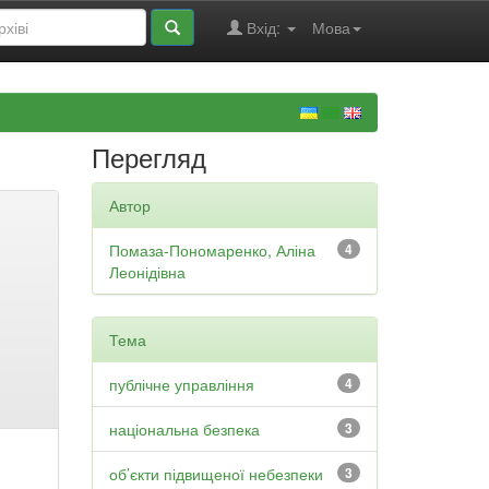
Вхід:
Мова
Перегляд
Автор
Помаза-Пономаренко, Аліна
4
Леонідівна
Тема
публічне управління
4
національна безпека
3
об’єкти підвищеної небезпеки
3