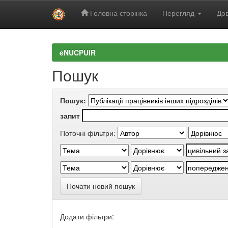
Головна сторінка
Перегляд
Дов
Skip
navigation
eNUCPUIR
Пошук
Пошук:
запит
Поточні фільтри:
Почати новий пошук
Додати фільтри: