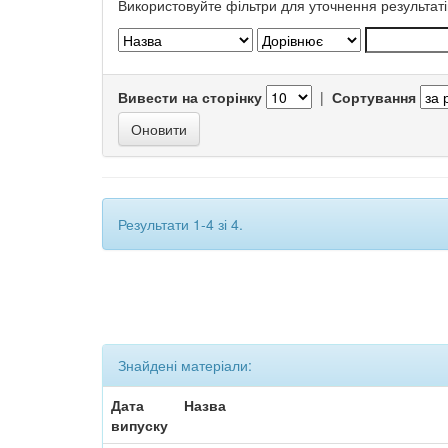
Використовуйте фільтри для уточнення результаті
Вивести на сторінку
|
Сортування
Результати 1-4 зі 4.
Знайдені матеріали:
Дата
Назва
випуску