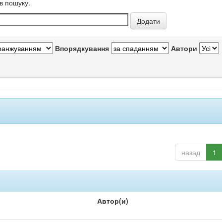
в пошуку.
Впорядкування
Автори
назад
1
Автор(и)