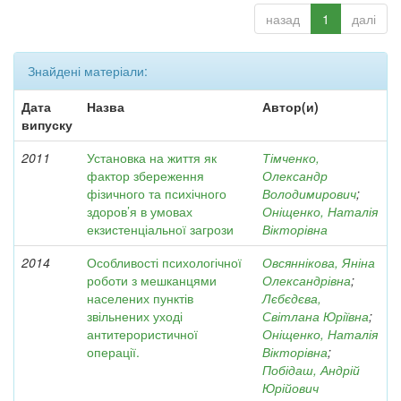
назад
1
далі
Знайдені матеріали:
Дата
Назва
Автор(и)
випуску
2011
Установка на життя як
Тімченко,
фактор збереження
Олександр
фізичного та психічного
Володимирович
;
здоров’я в умовах
Оніщенко, Наталія
екзистенціальної загрози
Вікторівна
2014
Особливості психологічної
Овсяннікова, Яніна
роботи з мешканцями
Олександрівна
;
населених пунктів
Лєбєдєва,
звільнених уході
Світлана Юріївна
;
антитерористичної
Оніщенко, Наталія
операції.
Вікторівна
;
Побідаш, Андрій
Юрійович