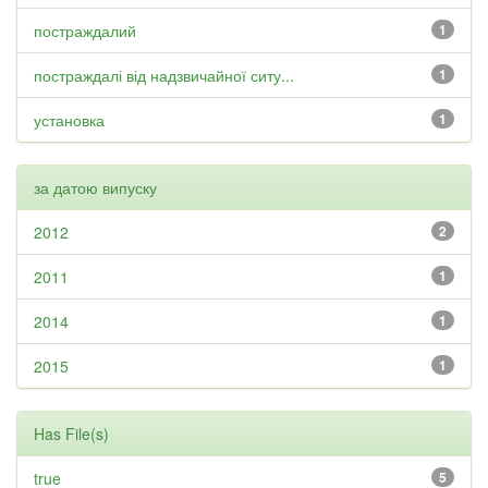
постраждалий
1
постраждалі від надзвичайної ситу...
1
установка
1
за датою випуску
2012
2
2011
1
2014
1
2015
1
Has File(s)
true
5