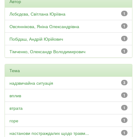
Автор
Лєбєдєва, Світлана Юріївна
1
Овсяннікова, Яніна Олександрівна
1
Побідаш, Андрій Юрійович
1
Тімченко, Олександр Володимирович
1
Тема
надзвичайна ситуація
3
вплив
1
втрата
1
горе
1
настанови постраждалих щодо травм...
1