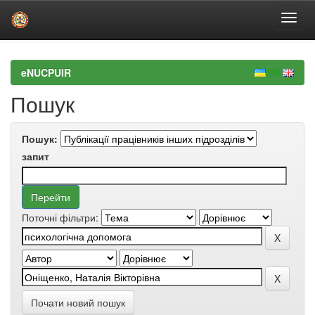
Skip
navigation
eNUCPUIR
Пошук
Пошук:
запит
Поточні фільтри:
Почати новий пошук