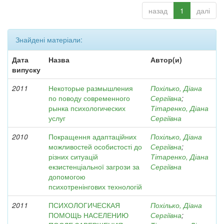
назад
1
далі
Знайдені матеріали:
Дата
Назва
Автор(и)
випуску
2011
Некоторые размышления
Похілько, Діана
по поводу современного
Сергіївна
;
рынка психологических
Тітаренко, Діана
услуг
Сергіївна
2010
Покращення адаптаційних
Похілько, Діана
можливостей особистості до
Сергіївна
;
різних ситуацій
Тітаренко, Діана
екзистенціальної загрози за
Сергіївна
допомогою
психотренінгових технологій
2011
ПСИХОЛОГИЧЕСКАЯ
Похілько, Діана
ПОМОЩЬ НАСЕЛЕНИЮ
Сергіївна
;