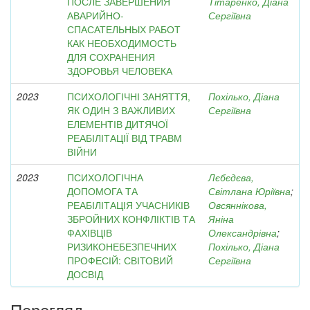
ПОСЛЕ ЗАВЕРШЕНИЯ
Тітаренко, Діана
АВАРИЙНО-
Сергіївна
СПАСАТЕЛЬНЫХ РАБОТ
КАК НЕОБХОДИМОСТЬ
ДЛЯ СОХРАНЕНИЯ
ЗДОРОВЬЯ ЧЕЛОВЕКА
2023
ПСИХОЛОГІЧНІ ЗАНЯТТЯ,
Похілько, Діана
ЯК ОДИН З ВАЖЛИВИХ
Сергіївна
ЕЛЕМЕНТІВ ДИТЯЧОЇ
РЕАБІЛІТАЦІЇ ВІД ТРАВМ
ВІЙНИ
2023
ПСИХОЛОГІЧНА
Лєбєдєва,
ДОПОМОГА ТА
Світлана Юріївна
;
РЕАБІЛІТАЦІЯ УЧАСНИКІВ
Овсяннікова,
ЗБРОЙНИХ КОНФЛІКТІВ ТА
Яніна
ФАХІВЦІВ
Олександрівна
;
РИЗИКОНЕБЕЗПЕЧНИХ
Похілько, Діана
ПРОФЕСІЙ: СВІТОВИЙ
Сергіївна
ДОСВІД
Перегляд