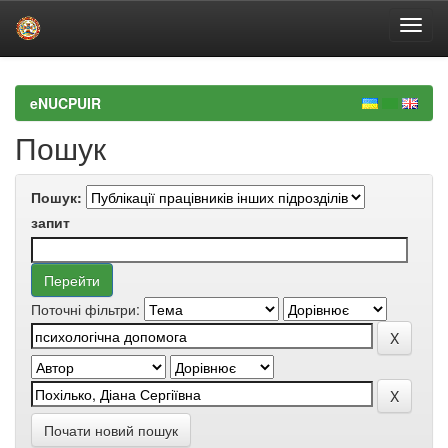
Skip
navigation
eNUCPUIR
Пошук
Пошук:
запит
Поточні фільтри:
Почати новий пошук