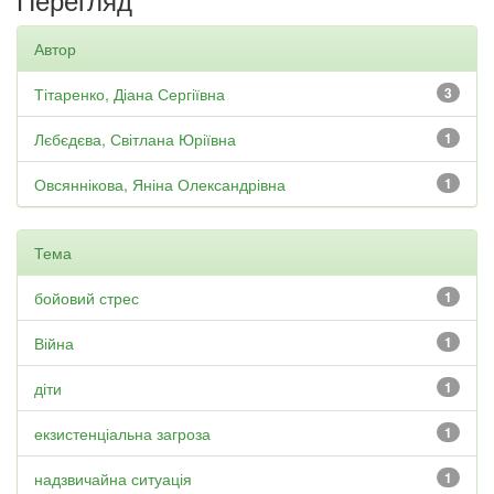
Автор
Тітаренко, Діана Сергіївна
3
Лєбєдєва, Світлана Юріївна
1
Овсяннікова, Яніна Олександрівна
1
Тема
бойовий стрес
1
Війна
1
діти
1
екзистенціальна загроза
1
надзвичайна ситуація
1