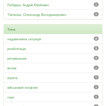
Побідаш, Андрій Юрійович
1
Тімченко, Олександр Володимирович
1
Тема
надзвичайна ситуація
8
реабілітація
3
рятувальник
2
вплив
1
втрата
1
військовий конфлікт
1
горе
1