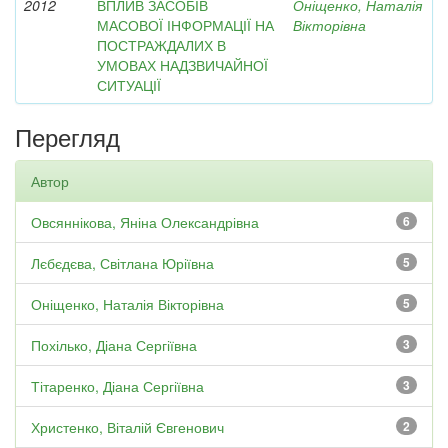
2012
ВПЛИВ ЗАСОБІВ
Оніщенко, Наталія
МАСОВОЇ ІНФОРМАЦІЇ НА
Вікторівна
ПОСТРАЖДАЛИХ В
УМОВАХ НАДЗВИЧАЙНОЇ
СИТУАЦІЇ
Перегляд
Автор
Овсяннікова, Яніна Олександрівна
6
Лєбєдєва, Світлана Юріївна
5
Оніщенко, Наталія Вікторівна
5
Похілько, Діана Сергіївна
3
Тітаренко, Діана Сергіївна
3
Христенко, Віталій Євгенович
2