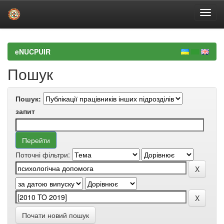
Skip
navigation
eNUCPUIR
Пошук
Пошук:
запит
Поточні фільтри:
Почати новий пошук