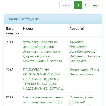
назад
1
2
далі
Знайдені матеріали:
Дата
Назва
Автор(и)
випуску
2011
Установка на життя як
Тімченко,
фактор збереження
Олександр
фізичного та психічного
Володимирович
;
здоров’я в умовах
Оніщенко, Наталія
екзистенціальної загрози
Вікторівна
2012
ПСИХОЛОГІЧНА
Овсяннікова, Яніна
ДОПОМОГА ДІТЯМ, ЯКІ
Олександрівна
ПЕРЕЖИЛИ ПСИХІЧНУ
ТРАВМУ ВНАСЛІДОК
НАДЗВИЧАЙНОЇ СИТУАЦІЇ
2011
Некоторые размышления
Похілько, Діана
по поводу современного
Сергіївна
;