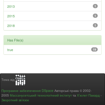
2013
1
2015
1
2018
1
Has File(s)
true
19
Тема від
Програмне забезпечення DSpace
Авторські права © 2002-
2005
Массачусетський технологічний інститут
та
Х’юлет Пакард
-
Зворотний зв’язок