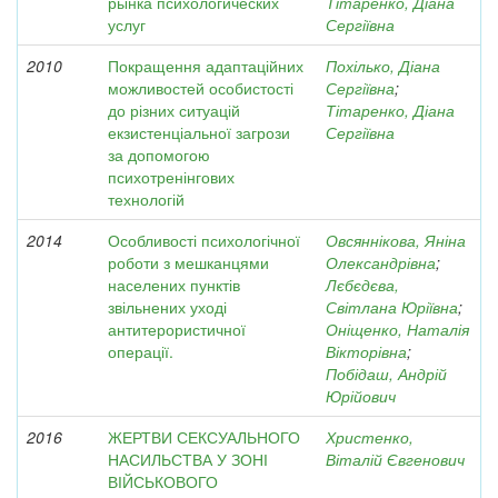
рынка психологических
Тітаренко, Діана
услуг
Сергіївна
2010
Покращення адаптаційних
Похілько, Діана
можливостей особистості
Сергіївна
;
до різних ситуацій
Тітаренко, Діана
екзистенціальної загрози
Сергіївна
за допомогою
психотренінгових
технологій
2014
Особливості психологічної
Овсяннікова, Яніна
роботи з мешканцями
Олександрівна
;
населених пунктів
Лєбєдєва,
звільнених уході
Світлана Юріївна
;
антитерористичної
Оніщенко, Наталія
операції.
Вікторівна
;
Побідаш, Андрій
Юрійович
2016
ЖЕРТВИ СЕКСУАЛЬНОГО
Христенко,
НАСИЛЬСТВА У ЗОНІ
Віталій Євгенович
ВІЙСЬКОВОГО