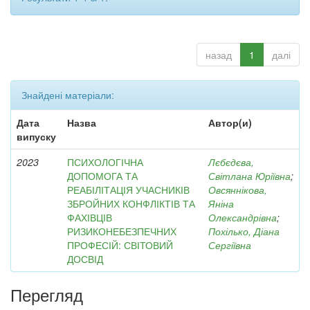
назад
1
далі
Знайдені матеріали:
Дата
Назва
Автор(и)
випуску
2023
ПСИХОЛОГІЧНА
Лєбєдєва,
ДОПОМОГА ТА
Світлана Юріївна
;
РЕАБІЛІТАЦІЯ УЧАСНИКІВ
Овсяннікова,
ЗБРОЙНИХ КОНФЛІКТІВ ТА
Яніна
ФАХІВЦІВ
Олександрівна
;
РИЗИКОНЕБЕЗПЕЧНИХ
Похілько, Діана
ПРОФЕСІЙ: СВІТОВИЙ
Сергіївна
ДОСВІД
Перегляд