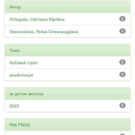
Автор
Лєбєдєва, Світлана Юріївна
1
Овсяннікова, Яніна Олександрівна
1
Тема
бойовий стрес
1
реабілітація
1
за датою випуску
2023
1
Has File(s)