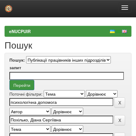
Skip
navigation
eNUCPUIR
Пошук
Пошук:
запит
Поточні фільтри: