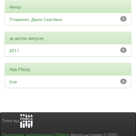
Автор
Тітаренко, Діана Сергіївна
1
за датою випуску
2011
1
Has File(s)
true
1
Тема від
Програмне забезпечення DSpace
Авторські права © 2002-