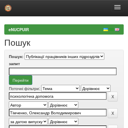
Skip
navigation
eNUCPUIR
Пошук
Пошук:
запит
Поточні фільтри: