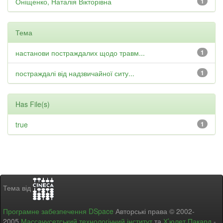
Оніщенко, Наталія Вікторівна
1
Тема
настанови постраждалих щодо травм...
1
постраждалі від надзвичайної ситу...
1
Has File(s)
true
1
Тема від
Програмне забезпечення DSpace
Авторські права © 2002-
2005
Массачусетський технологічний інститут
та
Х’юлет Пакард
-