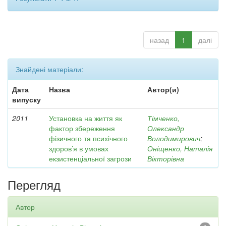
назад
1
далі
Знайдені матеріали:
Дата
Назва
Автор(и)
випуску
2011
Установка на життя як
Тімченко,
фактор збереження
Олександр
фізичного та психічного
Володимирович
;
здоров’я в умовах
Оніщенко, Наталія
екзистенціальної загрози
Вікторівна
Перегляд
Автор