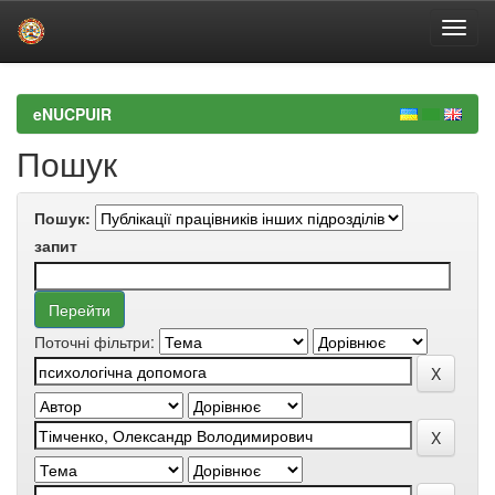
Skip
navigation
eNUCPUIR
Пошук
Пошук:
запит
Поточні фільтри: