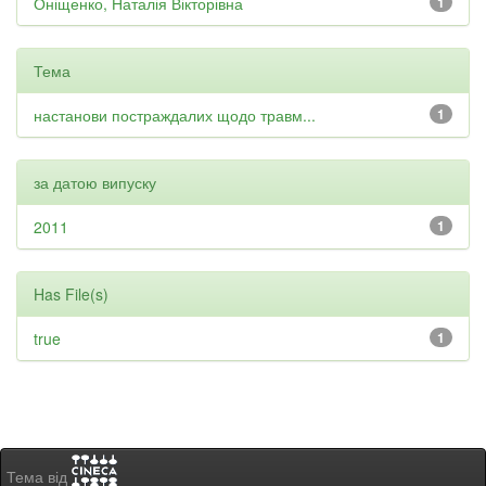
Оніщенко, Наталія Вікторівна
1
Тема
настанови постраждалих щодо травм...
1
за датою випуску
2011
1
Has File(s)
true
1
Тема від