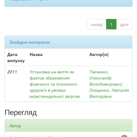
назад
1
далі
Знайдені матеріали:
Дата
Назва
Автор(и)
випуску
2011
Установка на життя як
Тімченко,
фактор збереження
Олександр
фізичного та психічного
Володимирович
;
здоров’я в умовах
Оніщенко, Наталія
екзистенціальної загрози
Вікторівна
Перегляд
Автор