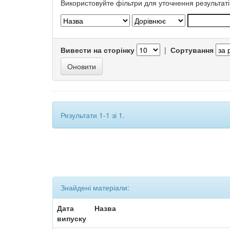
Використовуйте фільтри для уточнення результаті
Вивести на сторінку
|
Сортування
Результати 1-1 зі 1.
Знайдені матеріали:
Дата
Назва
випуску