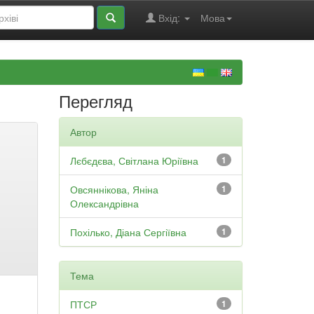
Вхід:
Мова
Перегляд
Автор
Лєбєдєва, Світлана Юріївна
1
Овсяннікова, Яніна
1
Олександрівна
Похілько, Діана Сергіївна
1
Тема
ПТСР
1