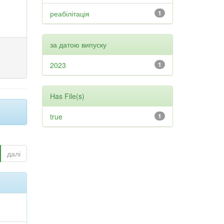
реабілітація
1
за датою випуску
2023
1
Has File(s)
true
1
далі