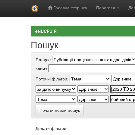
Головна сторінка
Перегляд
Дов
Skip
navigation
eNUCPUIR
Пошук
Пошук:
запит
Поточні фільтри:
Почати новий пошук
Додати фільтри: