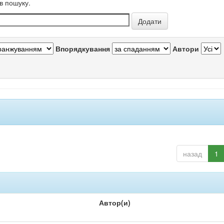
в пошуку.
Впорядкування
Автори
назад
1
Автор(и)